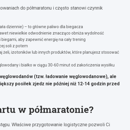
waniach do półmaratonu i często stanowi czynnik
a dziennie) – to główne paliwo dla biegacza
 nawet niewielkie odwodnienie znacząco obniża wydolność
biegami, aby zapewnić energię na cały trening
cej soli z potem
j żeli, izotoników lub innych produktów, które planujesz stosować
glowodany i białko w ciągu 30-60 minut od zakończenia wysiłku
 węglowodanów (tzw. ładowanie węglowodanowe), ale
iększy posiłek zjedz nie później niż 12-14 godzin przed
artu w półmaratonie?
tępu. Właściwe przygotowanie logistyczne pozwoli Ci