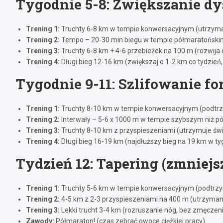
Tygodnie 5-8: Zwiększanie dy
Trening 1:
Truchty 6-8 km w tempie konwersacyjnym (utrzyma
Trening 2:
Tempo – 20-30 min biegu w tempie półmaratońskim
Trening 3:
Truchty 6-8 km + 4-6 przebieżek na 100 m (rozwija
Trening 4:
Długi bieg 12-16 km (zwiększaj o 1-2 km co tydzień
Tygodnie 9-11: Szlifowanie f
Trening 1:
Truchty 8-10 km w tempie konwersacyjnym (podtr
Trening 2:
Interwały – 5-6 x 1000 m w tempie szybszym niż 
Trening 3:
Truchty 8-10 km z przyspieszeniami (utrzymuje świ
Trening 4:
Długi bieg 16-19 km (najdłuższy bieg na 19 km w 
Tydzień 12: Tapering (zmniejs
Trening 1:
Truchty 5-6 km w tempie konwersacyjnym (podtrz
Trening 2:
4-5 km z 2-3 przyspieszeniami na 400 m (utrzyma
Trening 3:
Lekki trucht 3-4 km (rozruszanie nóg, bez zmęczen
Zawody:
Półmaraton! (czas zebrać owoce ciężkiej pracy)