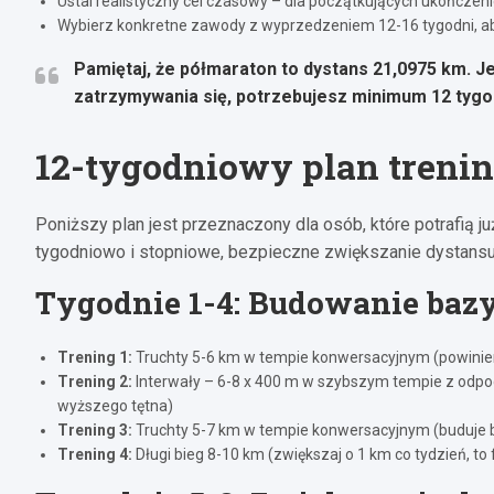
Ustal realistyczny cel czasowy – dla początkujących ukończeni
Wybierz konkretne zawody z wyprzedzeniem 12-16 tygodni, a
Pamiętaj, że półmaraton to dystans 21,0975 km. Je
zatrzymywania się, potrzebujesz minimum 12 tyg
12-tygodniowy plan treni
Poniższy plan jest przeznaczony dla osób, które potrafią ju
tygodniowo i stopniowe, bezpieczne zwiększanie dystansu, 
Tygodnie 1-4: Budowanie baz
Trening 1:
Truchty 5-6 km w tempie konwersacyjnym (powini
Trening 2:
Interwały – 6-8 x 400 m w szybszym tempie z odpo
wyższego tętna)
Trening 3:
Truchty 5-7 km w tempie konwersacyjnym (buduje
Trening 4:
Długi bieg 8-10 km (zwiększaj o 1 km co tydzień, 