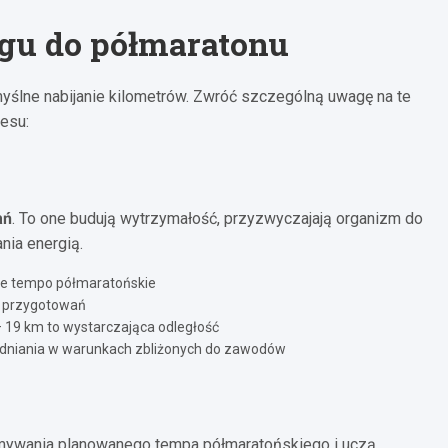
gu do półmaratonu
yślne nabijanie kilometrów. Zwróć szczególną uwagę na te
esu:
ań
. To one budują wytrzymałość, przyzwyczajają organizm do
ia energią.
ne tempo półmaratońskie
e przygotowań
 19 km to wystarczająca odległość
awadniania w warunkach zbliżonych do zawodów
mywania planowanego tempa półmaratońskiego i uczą