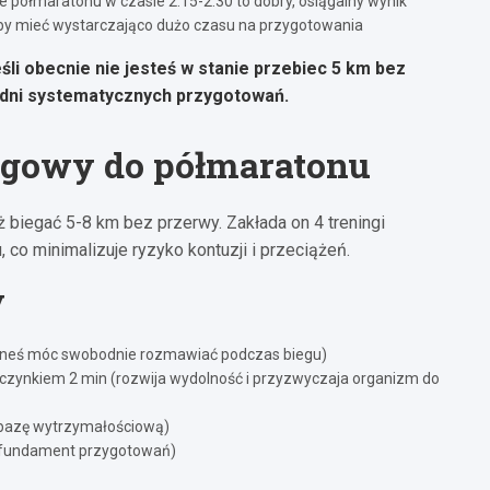
e półmaratonu w czasie 2:15-2:30 to dobry, osiągalny wynik
by mieć wystarczająco dużo czasu na przygotowania
śli obecnie nie jesteś w stanie przebiec 5 km bez
odni systematycznych przygotowań.
ngowy do półmaratonu
ż biegać 5-8 km bez przerwy. Zakłada on 4 treningi
co minimalizuje ryzyko kontuzji i przeciążeń.
y
eneś móc swobodnie rozmawiać podczas biegu)
czynkiem 2 min (rozwija wydolność i przyzwyczaja organizm do
 bazę wytrzymałościową)
to fundament przygotowań)