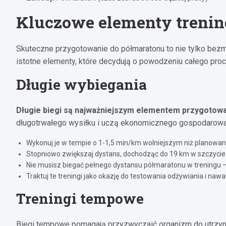
Kluczowe elementy trenin
Skuteczne przygotowanie do półmaratonu to nie tylko bezm
istotne elementy, które decydują o powodzeniu całego proc
Długie wybiegania
Długie biegi są najważniejszym elementem przygotow
długotrwałego wysiłku i uczą ekonomicznego gospodarowan
Wykonuj je w tempie o 1-1,5 min/km wolniejszym niż planowa
Stopniowo zwiększaj dystans, dochodząc do 19 km w szczyci
Nie musisz biegać pełnego dystansu półmaratonu w treningu –
Traktuj te treningi jako okazję do testowania odżywiania i n
Treningi tempowe
Biegi tempowe pomagają przyzwyczaić organizm do utrzy