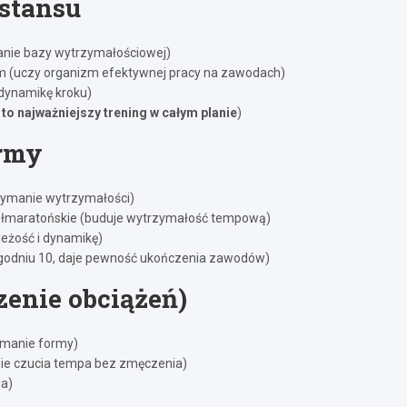
stansu
nie bazy wytrzymałościowej)
 (uczy organizm efektywnej pracy na zawodach)
 dynamikę kroku)
,
to najważniejszy trening w całym planie
)
ormy
zymanie wytrzymałości)
półmaratońskie (buduje wytrzymałość tempową)
eżość i dynamikę)
tygodniu 10, daje pewność ukończenia zawodów)
zenie obciążeń)
ymanie formy)
nie czucia tempa bez zmęczenia)
ia)