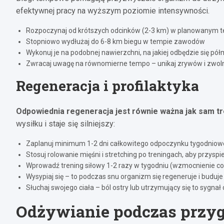
efektywnej pracy na wyższym poziomie intensywności.
Rozpoczynaj od krótszych odcinków (2-3 km) w planowanym 
Stopniowo wydłużaj do 6-8 km biegu w tempie zawodów
Wykonuj je na podobnej nawierzchni, na jakiej odbędzie się pó
Zwracaj uwagę na równomierne tempo – unikaj zrywów i zwol
Regeneracja i profilaktyka
Odpowiednia regeneracja jest równie ważna jak sam tr
wysiłku i staje się silniejszy:
Zaplanuj minimum 1-2 dni całkowitego odpoczynku tygodniow
Stosuj rolowanie mięśni i stretching po treningach, aby przysp
Wprowadź trening siłowy 1-2 razy w tygodniu (wzmocnienie cor
Wysypiaj się – to podczas snu organizm się regeneruje i buduj
Słuchaj swojego ciała – ból ostry lub utrzymujący się to sygnał
Odżywianie podczas przy