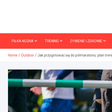
Skip
to
content
PIŁKA NOŻNA
TRENING
ŻYWIENIE I ZDROWIE
Home
Outdoor
Jak przygotować się do półmaratonu: plan tre