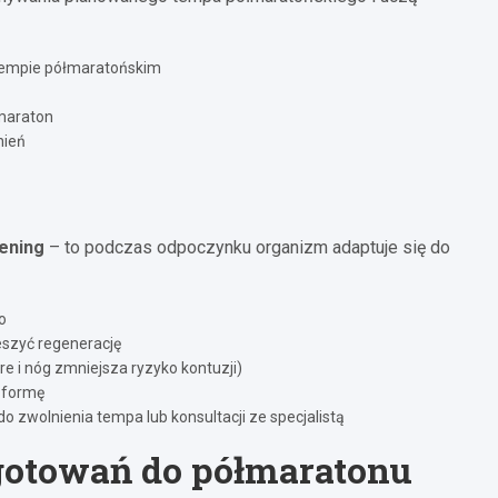
tempie półmaratońskim
łmaraton
nień
ening
– to podczas odpoczynku organizm adaptuje się do
o
ieszyć regenerację
e i nóg zmniejsza ryzyko kontuzji)
e formę
 do zwolnienia tempa lub konsultacji ze specjalistą
gotowań do półmaratonu