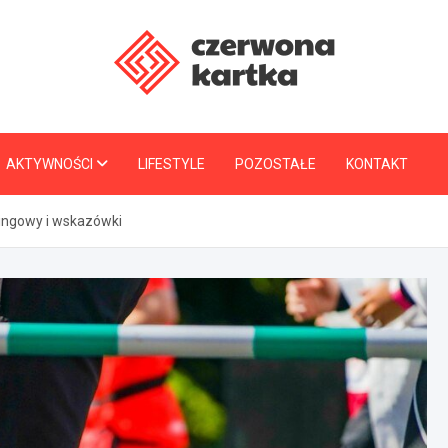
CzerwonaKartka.pl
AKTYWNOŚCI
LIFESTYLE
POZOSTAŁE
KONTAKT
ningowy i wskazówki