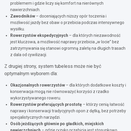
problemem i gdzie liczy się komfort na nierównych
nawierzchniach.
Zawodników
– doceniających niższy opór toczenia i
możliwość jazdy bez obaw o przebicia podczas intensywnego
wysiłku.
Rowerzystów ekspedycyjnych
– dla których niezawodność
jest kluczowa, a możliwość naprawy przebicia „w locie” bez
zatrzymywania się stanowi ogromną zaletę na długich trasach
z dala od cywilizacji.
Z drugiej strony, system tubeless może nie być
optymalnym wyborem dla:
Okazjonalnych rowerzystów
– dla których dodatkowe koszty i
konserwacja mogą nie równoważyć korzyści z rzadko
wykorzystywanego roweru.
Rowerzystów preferujących prostotę
– którzy cenią łatwość
naprawy i konserwacji tradycyjnych opon z dętką, bez potrzeby
specjalistycznych narzędzi.
Osób jeżdżących głównie po gładkich, miejskich
nawierzchniach
– gdzie ryzyko przebicia jest stosunkowo