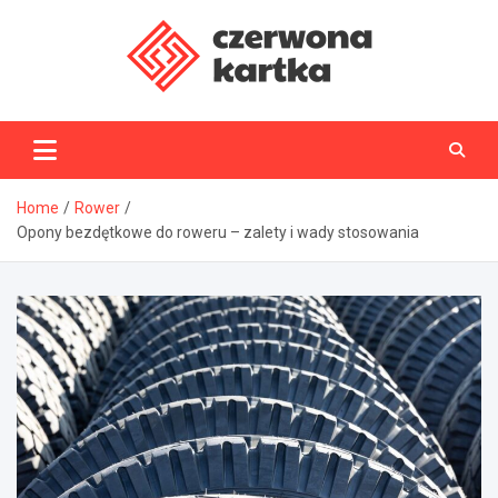
Skip
to
content
CzerwonaKartka.pl
Home
Rower
Opony bezdętkowe do roweru – zalety i wady stosowania