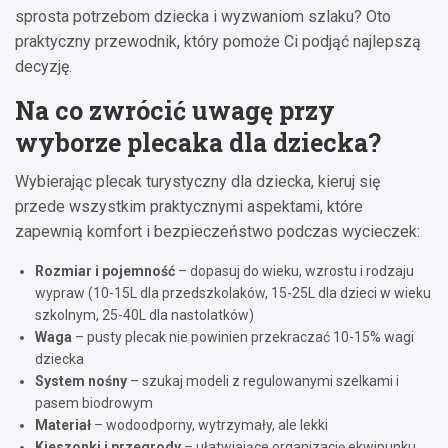
sprosta potrzebom dziecka i wyzwaniom szlaku? Oto
praktyczny przewodnik, który pomoże Ci podjąć najlepszą
decyzję.
Na co zwrócić uwagę przy
wyborze plecaka dla dziecka?
Wybierając plecak turystyczny dla dziecka, kieruj się
przede wszystkim praktycznymi aspektami, które
zapewnią komfort i bezpieczeństwo podczas wycieczek:
Rozmiar i pojemność
– dopasuj do wieku, wzrostu i rodzaju
wypraw (10-15L dla przedszkolaków, 15-25L dla dzieci w wieku
szkolnym, 25-40L dla nastolatków)
Waga
– pusty plecak nie powinien przekraczać 10-15% wagi
dziecka
System nośny
– szukaj modeli z regulowanymi szelkami i
pasem biodrowym
Materiał
– wodoodporny, wytrzymały, ale lekki
Kieszonki i przegrody
– ułatwiające organizację ekwipunku