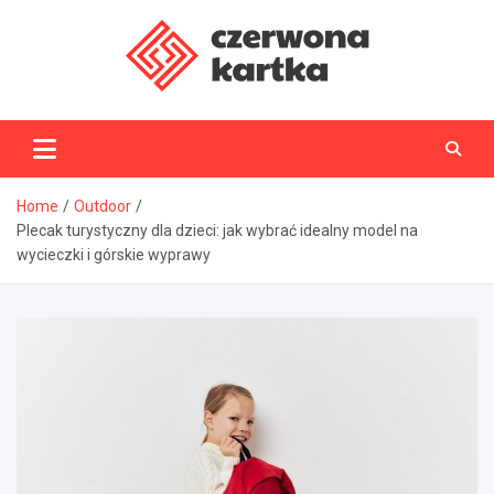
Skip
to
content
CzerwonaKartka.pl
Home
Outdoor
Plecak turystyczny dla dzieci: jak wybrać idealny model na
wycieczki i górskie wyprawy