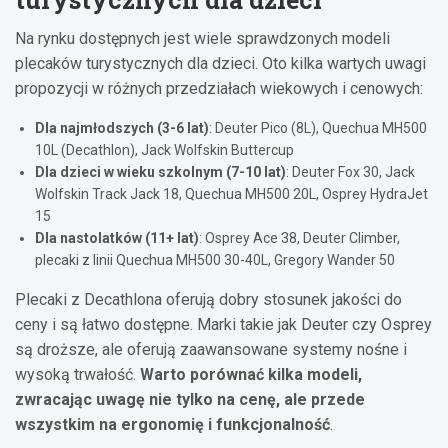
Na rynku dostępnych jest wiele sprawdzonych modeli
plecaków turystycznych dla dzieci. Oto kilka wartych uwagi
propozycji w różnych przedziałach wiekowych i cenowych:
Dla najmłodszych (3-6 lat)
: Deuter Pico (8L), Quechua MH500
10L (Decathlon), Jack Wolfskin Buttercup
Dla dzieci w wieku szkolnym (7-10 lat)
: Deuter Fox 30, Jack
Wolfskin Track Jack 18, Quechua MH500 20L, Osprey HydraJet
15
Dla nastolatków (11+ lat)
: Osprey Ace 38, Deuter Climber,
plecaki z linii Quechua MH500 30-40L, Gregory Wander 50
Plecaki z Decathlona oferują dobry stosunek jakości do
ceny i są łatwo dostępne. Marki takie jak Deuter czy Osprey
są droższe, ale oferują zaawansowane systemy nośne i
wysoką trwałość.
Warto porównać kilka modeli,
zwracając uwagę nie tylko na cenę, ale przede
wszystkim na ergonomię i funkcjonalność
.