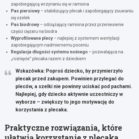
zapobiegającą wrzynaniu się w ramiona
Pas piersiowy
– stabilizujący plecak i zapobiegający zsuwaniu
się szelek
Pas biodrowy
– odciążający ramiona przez przeniesienie
części ciężaru na biodra
Wyprofilowane plecy
– najlepiej z systemem wentylacji
zapobiegającym nadmiernemu poceniu
Regulacja długości systemu nośnego
– pozwalająca na
„rośnięcie” plecaka razem z dzieckiem
Wskazówka:
Poproś dziecko, by przymierzyło
plecak przed zakupem
. Powinien przylegać do
pleców, a szelki nie powinny uciskać pod pachami.
Najlepiej, gdy dziecko aktywnie uczestniczy w
wyborze – zwiększy to jego motywację do
korzystania z plecaka.
Praktyczne rozwiązania, które
ułatwią korzystanie z plecaka