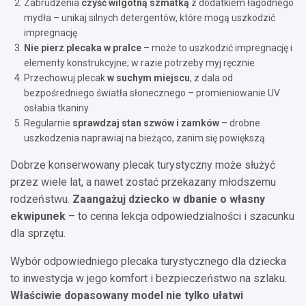
Zabrudzenia
czyść wilgotną szmatką
z dodatkiem łagodnego
mydła – unikaj silnych detergentów, które mogą uszkodzić
impregnację
Nie pierz plecaka w pralce
– może to uszkodzić impregnację i
elementy konstrukcyjne; w razie potrzeby myj ręcznie
Przechowuj plecak
w suchym miejscu
, z dala od
bezpośredniego światła słonecznego – promieniowanie UV
osłabia tkaniny
Regularnie
sprawdzaj stan szwów i zamków
– drobne
uszkodzenia naprawiaj na bieżąco, zanim się powiększą
Dobrze konserwowany plecak turystyczny może służyć
przez wiele lat, a nawet zostać przekazany młodszemu
rodzeństwu.
Zaangażuj dziecko w dbanie o własny
ekwipunek
– to cenna lekcja odpowiedzialności i szacunku
dla sprzętu.
Wybór odpowiedniego plecaka turystycznego dla dziecka
to inwestycja w jego komfort i bezpieczeństwo na szlaku.
Właściwie dopasowany model nie tylko ułatwi