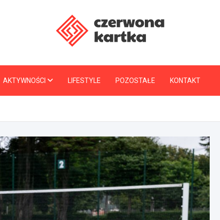
CzerwonaKartka.pl
AKTYWNOŚCI
LIFESTYLE
POZOSTAŁE
KONTAKT