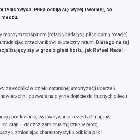
tenisowych. Piłka odbija się wyżej i wolniej, co
a meczu.
 mocnym topspinem (rotacją nadającą piłce górną rotację)
utrudniając przeciwnikowi skuteczny return.
Dlatego na tej
alizujący się w grze z głębi kortu, jak Rafael Nadal –
w zawodników dzięki naturalnej amortyzacji uderzeń.
nawierzchni, pozwala na płynne dojście do trudnych piłek i
agają podlewania, wyrównywania i częstych napraw.
ch stan – deszcz zamienia mączkę w błoto,
szyć, zmieniając charakterystykę odbicia piłki.