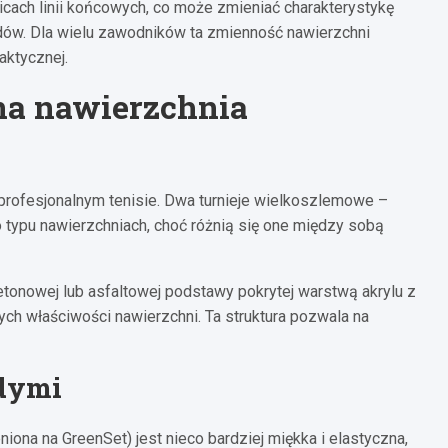
licach linii końcowych, co może zmieniać charakterystykę
odów. Dla wielu zawodników ta zmienność nawierzchni
ktycznej.
na nawierzchnia
 profesjonalnym tenisie. Dwa turnieje wielkoszlemowe –
 typu nawierzchniach, choć różnią się one między sobą
etonowej lub asfaltowej podstawy pokrytej warstwą akrylu z
ch właściwości nawierzchni. Ta struktura pozwala na
rdymi
iona na GreenSet) jest nieco bardziej miękka i elastyczna,