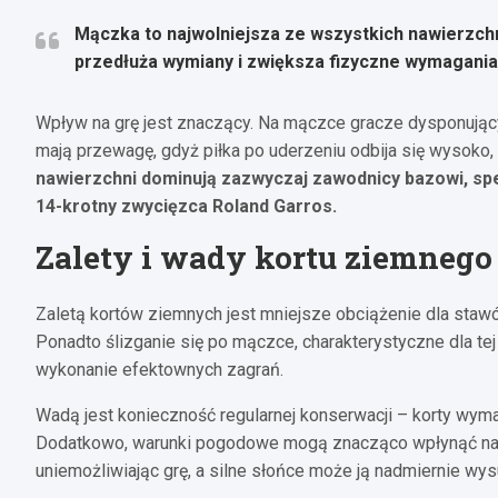
Mączka to najwolniejsza ze wszystkich nawierzchni 
przedłuża wymiany i zwiększa fizyczne wymagani
Wpływ na grę jest znaczący. Na mączce gracze dysponujący
mają przewagę, gdyż piłka po uderzeniu odbija się wysoko, 
nawierzchni dominują zazwyczaj zawodnicy bazowi, specj
14-krotny zwycięzca Roland Garros.
Zalety i wady kortu ziemnego
Zaletą kortów ziemnych jest mniejsze obciążenie dla stawó
Ponadto ślizganie się po mączce, charakterystyczne dla tej 
wykonanie efektownych zagrań.
Wadą jest konieczność regularnej konserwacji – korty wym
Dodatkowo, warunki pogodowe mogą znacząco wpłynąć na i
uniemożliwiając grę, a silne słońce może ją nadmiernie wysu