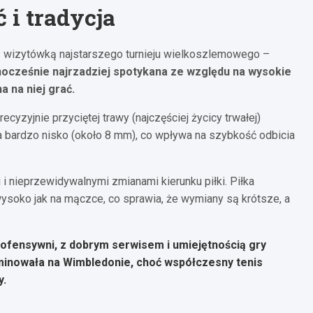
 i tradycja
 są wizytówką najstarszego turnieju wielkoszlemowego –
ednocześnie najrzadziej spotykana ze względu na wysokie
 na niej grać.
ecyzyjnie przyciętej trawy (najczęściej życicy trwałej)
na bardzo nisko (około 8 mm), co wpływa na szybkość odbicia
i i nieprzewidywalnymi zmianami kierunku piłki. Piłka
wysoko jak na mączce, co sprawia, że wymiany są krótsze, a
ofensywni, z dobrym serwisem i umiejętnością gry
ominowała na Wimbledonie, choć współczesny tenis
y.