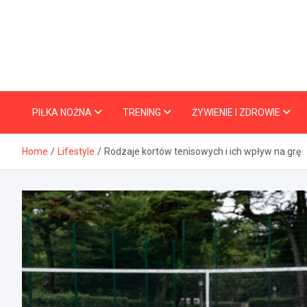
Skip
to
content
PIŁKA NOŻNA
TRENING
ŻYWIENIE I ZDROWIE
Home
Lifestyle
Rodzaje kortów tenisowych i ich wpływ na grę