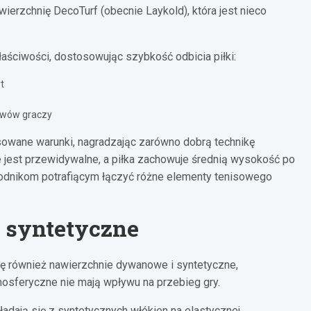
ierzchnię DecoTurf (obecnie Laykold), która jest nieco
ściwości, dostosowując szybkość odbicia piłki:
t
awów graczy
nsowane warunki, nagradzając zarówno dobrą technikę
cie jest przewidywalne, a piłka zachowuje średnią wysokość po
odnikom potrafiącym łączyć różne elementy tenisowego
 syntetyczne
ię również nawierzchnie dywanowe i syntetyczne,
tmosferyczne nie mają wpływu na przebieg gry.
dają się z syntetycznych włókien na elastycznej