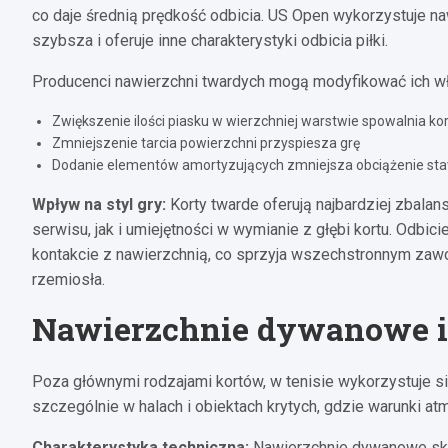
co daje średnią prędkość odbicia. US Open wykorzystuje naw
szybsza i oferuje inne charakterystyki odbicia piłki.
Producenci nawierzchni twardych mogą modyfikować ich wła
Zwiększenie ilości piasku w wierzchniej warstwie spowalnia kor
Zmniejszenie tarcia powierzchni przyspiesza grę
Dodanie elementów amortyzujących zmniejsza obciążenie st
Wpływ na styl gry:
Korty twarde oferują najbardziej zbala
serwisu, jak i umiejętności w wymianie z głębi kortu. Odbi
kontakcie z nawierzchnią, co sprzyja wszechstronnym zaw
rzemiosła.
Nawierzchnie dywanowe i
Poza głównymi rodzajami kortów, w tenisie wykorzystuje s
szczególnie w halach i obiektach krytych, gdzie warunki a
Charakterystyka techniczna:
Nawierzchnie dywanowe skła