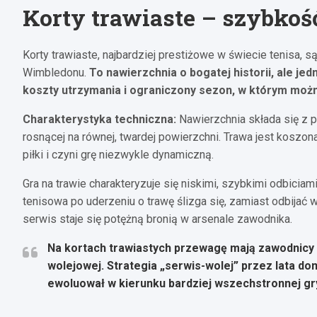
Korty trawiaste – szybkość
Korty trawiaste, najbardziej prestiżowe w świecie tenisa,
Wimbledonu.
To nawierzchnia o bogatej historii, ale j
koszty utrzymania i ograniczony sezon, w którym można
Charakterystyka techniczna:
Nawierzchnia składa się z pr
rosnącej na równej, twardej powierzchni. Trawa jest koszo
piłki i czyni grę niezwykle dynamiczną.
Gra na trawie charakteryzuje się niskimi, szybkimi odbiciam
tenisowa po uderzeniu o trawę ślizga się, zamiast odbijać 
serwis staje się potężną bronią w arsenale zawodnika.
Na kortach trawiastych przewagę mają zawodnicy 
wolejowej. Strategia „serwis-wolej” przez lata d
ewoluował w kierunku bardziej wszechstronnej gr