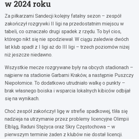
w 2024 roku
Za piłkarzami Sandecji kolejny fatalny sezon – zespół
zakończył rozgrywki II ligi na przedostatnim miejscu w
tabeli, co oznaczało drugi spadek z rzędu. To był cios,
którego nikt się nie spodziewał. W ciągu zaledwie dwóch
lat klub spadł z I ligi aż do III ligi – trzech poziomów niżej
niż jeszcze niedawno.
Wszystkie mecze rozgrywane były na obcych stadionach –
najpierw na stadionie Garbarni Kraków, a następnie Puszczy
Niepołomice. To dodatkowo utrudniało walkę o punkty –
brak własnego boiska i wsparcia lokalnych kibiców odbijał
się na wynikach.
Choć zespół zakończył ligę w strefie spadkowej, tliła się
nadzieja na utrzymanie przez problemy licencyjne Olimpii
Elbląg, Raduni Stężyca oraz Skry Częstochowa – w
pierwszym terminie żaden z klubów nie dostał licencji.