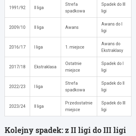
Strefa
Spadek do III
1991/92
II liga
spadkowa
ligi
Awans do I
2009/10
II liga
Awans
ligi
Awans do
2016/17
I liga
1. miejsce
Ekstraklasy
Ostatnie
Spadek do I
2017/18
Ekstraklasa
miejsce
ligi
Strefa
Spadek do II
2022/23
I liga
spadkowa
ligi
Przedostatnie
Spadek do III
2023/24
II liga
miejsce
ligi
Kolejny spadek: z II ligi do III ligi