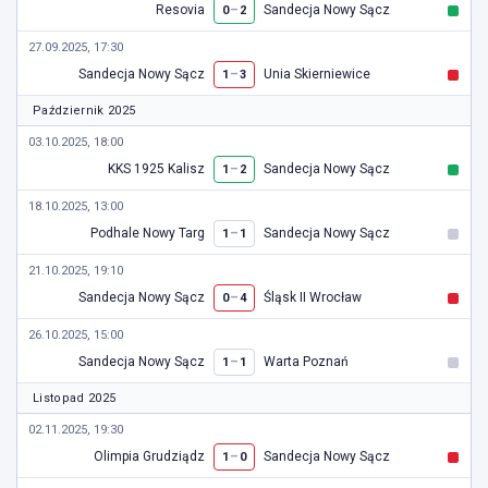
Resovia
–
Sandecja Nowy Sącz
0
2
27.09.2025, 17:30
Sandecja Nowy Sącz
–
Unia Skierniewice
1
3
Październik 2025
03.10.2025, 18:00
KKS 1925 Kalisz
–
Sandecja Nowy Sącz
1
2
18.10.2025, 13:00
Podhale Nowy Targ
–
Sandecja Nowy Sącz
1
1
21.10.2025, 19:10
Sandecja Nowy Sącz
–
Śląsk II Wrocław
0
4
26.10.2025, 15:00
Sandecja Nowy Sącz
–
Warta Poznań
1
1
Listopad 2025
02.11.2025, 19:30
Olimpia Grudziądz
–
Sandecja Nowy Sącz
1
0