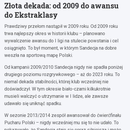
Złota dekada: od 2009 do awansu
do Ekstraklasy
Prawdziwy przełom nastąpił w 2009 roku. Od 2009 roku
trwa najlepszy okres w historii klubu – planowano
wywalczenie awansu do I ligi na stulecie powstania i cel
osiągnięto. To był moment, w którym Sandecja na dobre
weszła na sportową mapę Polski.
Od kampanii 2009/2010 Sandecja nigdy nie spadła poniżej
drugiego poziomu rozgrywkowego – aż do 2023 roku. To
niemal dekada stabilności, której klub wcześniej nie
doświadczył. W tym okresie biało-czarni kilkukrotnie
musieli walczyć o utrzymanie w I lidze, ale zawsze
udawało się uniknąć spadku.
W sezonie 2013/2014 zespół awansował do ćwierćfinału
Pucharu Polski – nigdy wcześniej mu się to nie udało. To
pokazywało, że Sandecja staje się coraz silniejsza i może