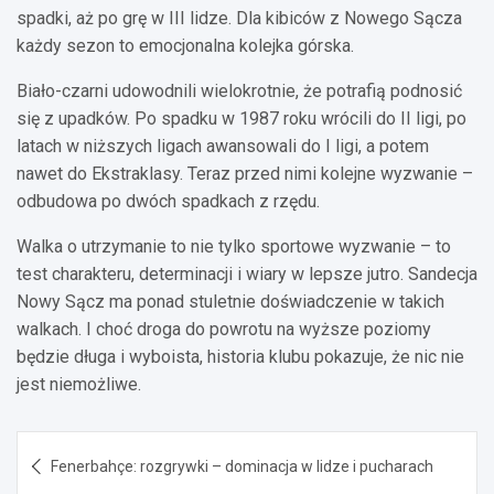
spadki, aż po grę w III lidze. Dla kibiców z Nowego Sącza
każdy sezon to emocjonalna kolejka górska.
Biało-czarni udowodnili wielokrotnie, że potrafią podnosić
się z upadków. Po spadku w 1987 roku wrócili do II ligi, po
latach w niższych ligach awansowali do I ligi, a potem
nawet do Ekstraklasy. Teraz przed nimi kolejne wyzwanie –
odbudowa po dwóch spadkach z rzędu.
Walka o utrzymanie to nie tylko sportowe wyzwanie – to
test charakteru, determinacji i wiary w lepsze jutro. Sandecja
Nowy Sącz ma ponad stuletnie doświadczenie w takich
walkach. I choć droga do powrotu na wyższe poziomy
będzie długa i wyboista, historia klubu pokazuje, że nic nie
jest niemożliwe.
Nawigacja
Fenerbahçe: rozgrywki – dominacja w lidze i pucharach
wpisu