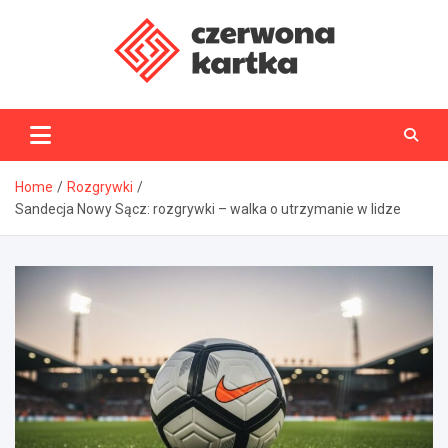
Skip
to
content
CzerwonaKartka.pl
Home
Rozgrywki
Sandecja Nowy Sącz: rozgrywki – walka o utrzymanie w lidze