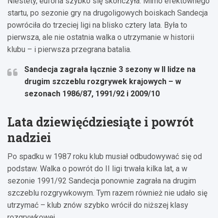
Niestety, euforia szybko się skończyła. Mimo efektownego
startu, po sezonie gry na drugoligowych boiskach Sandecja
powróciła do trzeciej ligi na blisko cztery lata. Była to
pierwsza, ale nie ostatnia walka o utrzymanie w historii
klubu – i pierwsza przegrana batalia.
Sandecja zagrała łącznie 3 sezony w II lidze na
drugim szczeblu rozgrywek krajowych – w
sezonach 1986/87, 1991/92 i 2009/10
Lata dziewięćdziesiąte i powrót
nadziei
Po spadku w 1987 roku klub musiał odbudowywać się od
podstaw. Walka o powrót do II ligi trwała kilka lat, a w
sezonie 1991/92 Sandecja ponownie zagrała na drugim
szczeblu rozgrywkowym. Tym razem również nie udało się
utrzymać – klub znów szybko wrócił do niższej klasy
rozgrywkowej.