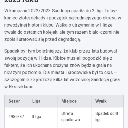
W kampanii 2022/2023 Sandecja spadła do 2. ligi. To był
koniec złotej dekady i początek najtrudniejszego okresu w
nowożytnej historii klubu. Walka o utrzymanie w I lidze
trwała do ostatnich kolejek, ale tym razem biało-czarni nie
zdołali uratować się przed degradacją.
Spadek był tym boleśniejszy, że klub przez lata budował
swoją pozycję w I lidze. Kibice musieli pogodzić się z
faktem, że ich ukochana drużyna znów będzie grała na
niższym poziomie. Dla miasta i środowiska był to cios –
szczególnie że jeszcze kilka lat wcześniej Sandecja grała
w Ekstraklasie.
Sezon
Liga
Miejsce
Wynik
Strefa
Spadek do III
1986/87
II liga
spadkowa
ligi