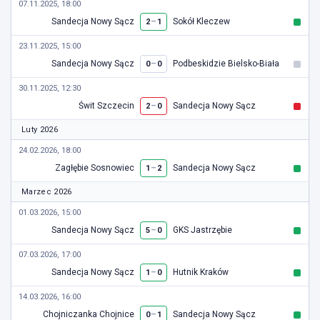
07.11.2025, 18:00
Sandecja Nowy Sącz
–
Sokół Kleczew
2
1
23.11.2025, 15:00
Sandecja Nowy Sącz
–
Podbeskidzie Bielsko-Biała
0
0
30.11.2025, 12:30
Świt Szczecin
–
Sandecja Nowy Sącz
2
0
Luty 2026
24.02.2026, 18:00
Zagłębie Sosnowiec
–
Sandecja Nowy Sącz
1
2
Marzec 2026
01.03.2026, 15:00
Sandecja Nowy Sącz
–
GKS Jastrzębie
5
0
07.03.2026, 17:00
Sandecja Nowy Sącz
–
Hutnik Kraków
1
0
14.03.2026, 16:00
Chojniczanka Chojnice
–
Sandecja Nowy Sącz
0
1