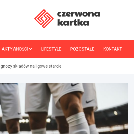
CzerwonaKartka.pl
AKTYWNOŚCI
LIFESTYLE
POZOSTAŁE
KONTAKT
ognozy składów na ligowe starcie