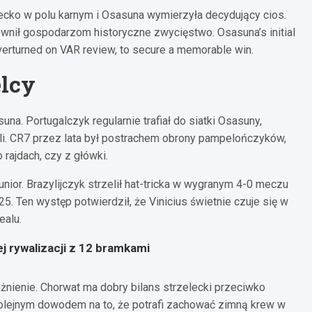
dziecko w polu karnym i Osasuna wymierzyła decydujący cios.
pewnił gospodarzom historyczne zwycięstwo. Osasuna’s initial
overturned on VAR review, to secure a memorable win.
elcy
na. Portugalczyk regularnie trafiał do siatki Osasuny,
li. CR7 przez lata był postrachem obrony pampelończyków,
 rajdach, czy z główki.
or. Brazylijczyk strzelił hat-tricka w wygranym 4-0 meczu
Ten występ potwierdził, że Vinicius świetnie czuje się w
ealu.
j rywalizacji z 12 bramkami
żnienie. Chorwat ma dobry bilans strzelecki przeciwko
 kolejnym dowodem na to, że potrafi zachować zimną krew w