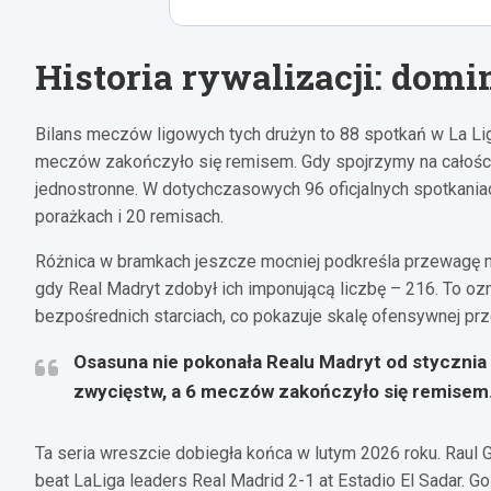
V. Munoz
A.
21
Historia rywalizacji: dom
A. 
Bilans meczów ligowych tych drużyn to 88 spotkań w La Lig
meczów zakończyło się remisem. Gdy spojrzymy na całościow
Vinicius Junior
jednostronne. W dotychczasowych 96 oficjalnych spotkania
7
porażkach i 20 remisach.
E. Camavinga
A. Tchouameni
Różnica w bramkach jeszcze mocniej podkreśla przewagę m
6
14
gdy Real Madryt zdobył ich imponującą liczbę – 216. To o
A. Carreras
D. Alaba
bezpośrednich starciach, co pokazuje skalę ofensywnej prz
18
4
Osasuna nie pokonała Realu Madryt od stycznia
T. C
zwycięstw, a 6 meczów zakończyło się remisem.
Ta seria wreszcie dobiegła końca w lutym 2026 roku. Raul 
beat LaLiga leaders Real Madrid 2-1 at Estadio El Sadar. 