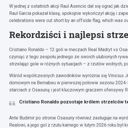
W jednej z ostatnich akcji Raul Asencio dał się ograć jak 
Raul Garcia pokazał klasę, spokojnie wykończył akcję i za
celebrations were cut short by an offside flag, which was 
Rekordziści i najlepsi strz
Cristiano Ronaldo – 12 goli w meczach Real Madryt vs Osasu
czyniąc z tego zespołu jednego ze swoich ulubionych rywa
strzelając gole w różnych sytuacjach – z rzutów wolnych, po
Wśród współczesnych zawodników wyróżnia się Vinicius Juni
domowym na Bernabeu w pierwszej połowie sezonu 2024-25. 
starciach z Osasuną i jest kluczowym graczem ofensywy R
Cristiano Ronaldo pozostaje królem strzelców te
Ante Budimir po stronie Osasuny również zasługuje na wyró
Realowi, a jego gol z rzutu karnego w lutym 2026 roku był