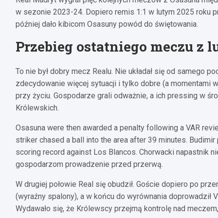
w sezonie 2023-24. Dopiero remis 1:1 w lutym 2025 roku pr
później dało kibicom Osasuny powód do świętowania.
Przebieg ostatniego meczu z l
To nie był dobry mecz Realu. Nie układał się od samego po
zdecydowanie więcej sytuacji i tylko dobre (a momentami w
przy życiu. Gospodarze grali odważnie, a ich pressing w ś
Królewskich.
Osasuna were then awarded a penalty following a VAR review
striker chased a ball into the area after 39 minutes. Budimir 
scoring record against Los Blancos. Chorwacki napastnik nie
gospodarzom prowadzenie przed przerwą.
W drugiej połowie Real się obudził. Goście dopiero po przer
(wyraźny spalony), a w końcu do wyrównania doprowadził Vin
Wydawało się, że Królewscy przejmą kontrolę nad meczem, al