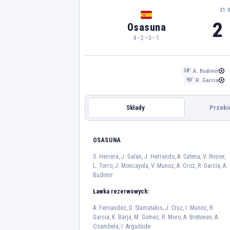
21.
2 
Osasuna
4–2–3–1
A. Budimir
38'
R. Garcia
90'
Składy
Przebi
REAL MADRYT
OSASUNA
OSASUNA
S. 
S. Herrera, J. Galan, J. Herrando, A. Catena, V. Rosier,
L. Torro, J. Moncayola, V. Munoz, A. Oroz, R. Garcia, A.
Budimir
J. Galan
J. Herrando
20
5
Ławka rezerwowych:
L. Torro
A. Fernandez, D. Stamatakis, J. Cruz, I. Munoz, R.
Garcia, K. Barja, M. Gomez, R. Moro, A. Bretones, A.
6
Osambela, I. Arguibide