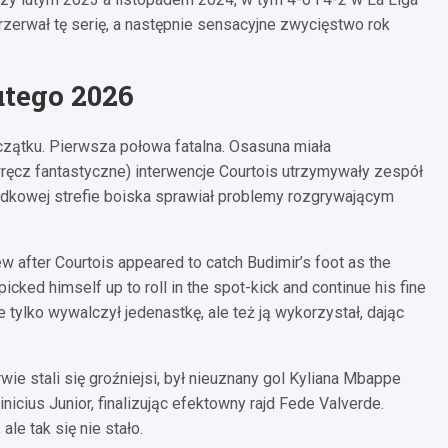
zerwał tę serię, a następnie sensacyjne zwycięstwo rok
utego 2026
czątku. Pierwsza połowa fatalna. Osasuna miała
ręcz fantastyczne) interwencje Courtois utrzymywały zespół
rodkowej strefie boiska sprawiał problemy rozgrywającym
 after Courtois appeared to catch Budimir’s foot as the
picked himself up to roll in the spot-kick and continue his fine
 tylko wywalczył jedenastkę, ale też ją wykorzystał, dając
wie stali się groźniejsi, był nieuznany gol Kyliana Mbappe
icius Junior, finalizując efektowny rajd Fede Valverde.
e tak się nie stało.