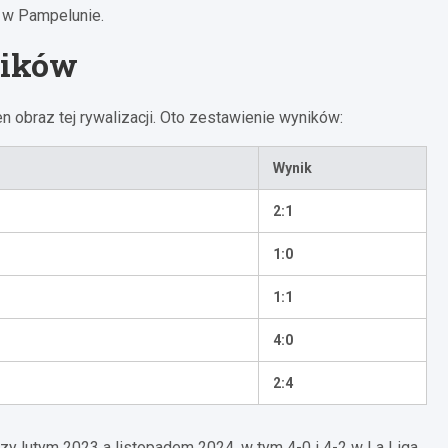
ę w Pampelunie.
ników
 obraz tej rywalizacji. Oto zestawienie wyników:
Wynik
2:1
1:0
1:1
4:0
2:4
y lutym 2023 a listopadem 2024, w tym 4-0 i 4-2 w La Liga