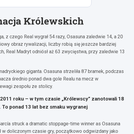
 Oroz
R. Garcia
10
14
inacja Królewskich
Budimir
17
a, z czego Real wygrał 54 razy, Osasuna zaledwie 14, a 20
y obraz rywalizacji, liczby robią się jeszcze bardziej
K. Mbappe
ch, Real Madryt odniósł aż 63 zwycięstwa, przy zaledwie 13
10
A. Guler
F. Valverde
adryckiego giganta. Osasuna strzeliła 87 bramek, podczas
15
8
znacza średnio ponad dwa gole Realu na mecz w
R. Asencio
D. Carvajal
ewagi zespołu ze stolicy.
17
2
 2011 roku – w tym czasie „Królewscy” zanotowali 18
ourtois
 To ponad 13 lat bez smaku wygranej
1
García struck a dramatic stoppage-time winner as Osasuna
Gol w doliczonym czasie gry, początkowo odgwizdany jako