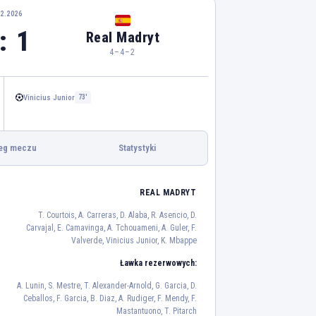
02.2026
: 1
Real Madryt
4–4–2
Vinicius Junior
73'
eg meczu
Statystyki
REAL MADRYT
Herrera
T. Courtois, A. Carreras, D. Alaba, R. Asencio, D.
1
Carvajal, E. Camavinga, A. Tchouameni, A. Guler, F.
Valverde, Vinicius Junior, K. Mbappe
A. Catena
V. Rosier
24
19
Ławka rezerwowych:
J. Moncayola
A. Lunin, S. Mestre, T. Alexander-Arnold, G. Garcia, D.
Ceballos, F. Garcia, B. Diaz, A. Rudiger, F. Mendy, F.
7
Mastantuono, T. Pitarch