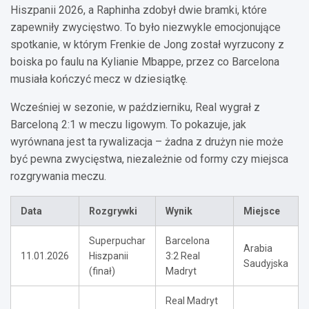
Hiszpanii 2026, a Raphinha zdobył dwie bramki, które
zapewniły zwycięstwo. To było niezwykle emocjonujące
spotkanie, w którym Frenkie de Jong został wyrzucony z
boiska po faulu na Kylianie Mbappe, przez co Barcelona
musiała kończyć mecz w dziesiątkę.
Wcześniej w sezonie, w październiku, Real wygrał z
Barceloną 2:1 w meczu ligowym. To pokazuje, jak
wyrównana jest ta rywalizacja – żadna z drużyn nie może
być pewna zwycięstwa, niezależnie od formy czy miejsca
rozgrywania meczu.
Data
Rozgrywki
Wynik
Miejsce
Superpuchar
Barcelona
Arabia
11.01.2026
Hiszpanii
3:2 Real
Saudyjska
(finał)
Madryt
Real Madryt