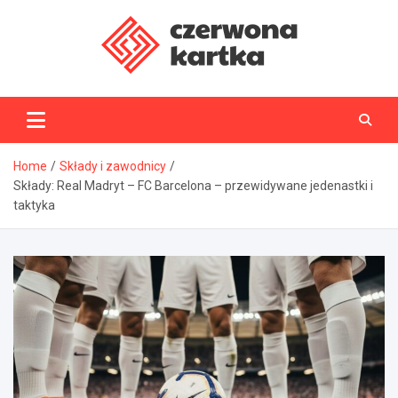
Skip
to
content
CzerwonaKartka.pl
Home
Składy i zawodnicy
Składy: Real Madryt – FC Barcelona – przewidywane jedenastki i
taktyka