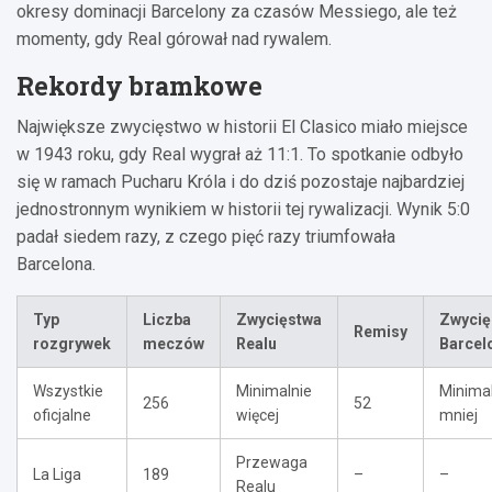
okresy dominacji Barcelony za czasów Messiego, ale też
momenty, gdy Real górował nad rywalem.
Rekordy bramkowe
Największe zwycięstwo w historii El Clasico miało miejsce
w 1943 roku, gdy Real wygrał aż 11:1. To spotkanie odbyło
się w ramach Pucharu Króla i do dziś pozostaje najbardziej
jednostronnym wynikiem w historii tej rywalizacji. Wynik 5:0
padał siedem razy, z czego pięć razy triumfowała
Barcelona.
Typ
Liczba
Zwycięstwa
Zwycię
Remisy
rozgrywek
meczów
Realu
Barcel
Wszystkie
Minimalnie
Minima
256
52
oficjalne
więcej
mniej
Przewaga
La Liga
189
–
–
Realu