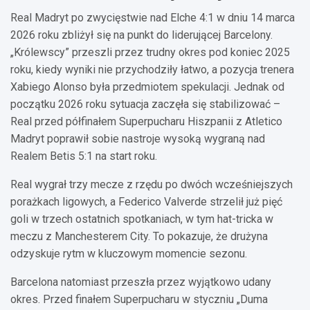
Aurélien Tchouaméni
Eduardo Camavinga
Real Madryt po zwycięstwie nad Elche 4:1 w dniu 14 marca
14
6
2026 roku zbliżył się na punkt do liderującej Barcelony.
Fran García
Antonio Rüdiger
Raúl Asencio
Trent Alexander-Arnold
„Królewscy” przeszli przez trudny okres pod koniec 2025
20
22
17
12
roku, kiedy wyniki nie przychodziły łatwo, a pozycja trenera
Thibaut Courtois
Xabiego Alonso była przedmiotem spekulacji. Jednak od
1
początku 2026 roku sytuacja zaczęła się stabilizować –
Real przed półfinałem Superpucharu Hiszpanii z Atletico
Madryt poprawił sobie nastroje wysoką wygraną nad
Realem Betis 5:1 na start roku.
Real wygrał trzy mecze z rzędu po dwóch wcześniejszych
porażkach ligowych, a Federico Valverde strzelił już pięć
goli w trzech ostatnich spotkaniach, w tym hat-tricka w
meczu z Manchesterem City. To pokazuje, że drużyna
odzyskuje rytm w kluczowym momencie sezonu.
Barcelona natomiast przeszła przez wyjątkowo udany
okres. Przed finałem Superpucharu w styczniu „Duma