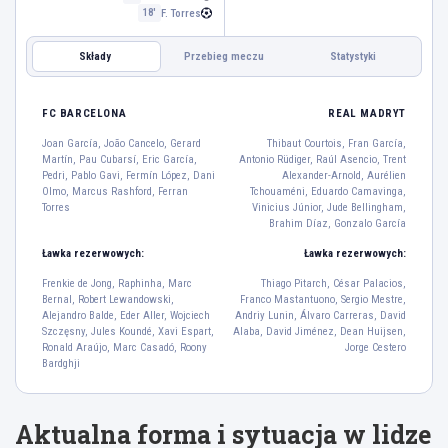
F. Torres
18'
Składy
Przebieg meczu
Statystyki
REAL MADRYT
FC BARCELONA
FC BARCELONA
REAL MADRYT
Joan García
Joan García, João Cancelo, Gerard
Thibaut Courtois, Fran García,
13
Martín, Pau Cubarsí, Eric García,
Antonio Rüdiger, Raúl Asencio, Trent
João Cancelo
Gerard Martín
Pau Cubarsí
Eric García
Pedri, Pablo Gavi, Fermín López, Dani
Alexander-Arnold, Aurélien
2
18
5
24
Olmo, Marcus Rashford, Ferran
Tchouaméni, Eduardo Camavinga,
Torres
Vinicius Júnior, Jude Bellingham,
Pedri
Pablo Gavi
Brahim Díaz, Gonzalo García
8
6
Ławka rezerwowych:
Ławka rezerwowych:
Fermín López
Dani Olmo
Marcus Rashford
16
20
14
Frenkie de Jong, Raphinha, Marc
Thiago Pitarch, César Palacios,
Ferran Torres
Bernal, Robert Lewandowski,
Franco Mastantuono, Sergio Mestre,
Alejandro Balde, Eder Aller, Wojciech
Andriy Lunin, Álvaro Carreras, David
7
Szczęsny, Jules Koundé, Xavi Espart,
Alaba, David Jiménez, Dean Huijsen,
Ronald Araújo, Marc Casadó, Roony
Jorge Cestero
Bardghji
Gonzalo García
16
Vinicius Júnior
Jude Bellingham
Brahim Díaz
Aktualna forma i sytuacja w lidze
7
5
21