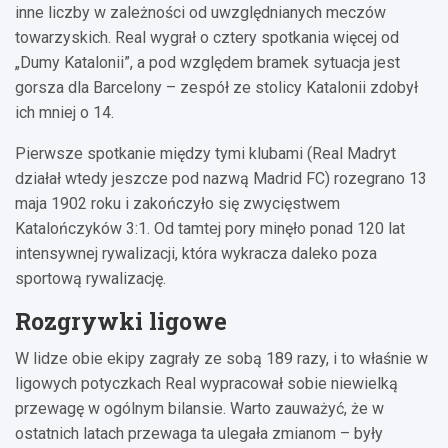
inne liczby w zależności od uwzględnianych meczów
towarzyskich. Real wygrał o cztery spotkania więcej od
„Dumy Katalonii”, a pod względem bramek sytuacja jest
gorsza dla Barcelony – zespół ze stolicy Katalonii zdobył
ich mniej o 14.
Pierwsze spotkanie między tymi klubami (Real Madryt
działał wtedy jeszcze pod nazwą Madrid FC) rozegrano 13
maja 1902 roku i zakończyło się zwycięstwem
Katalończyków 3:1. Od tamtej pory minęło ponad 120 lat
intensywnej rywalizacji, która wykracza daleko poza
sportową rywalizację.
Rozgrywki ligowe
W lidze obie ekipy zagrały ze sobą 189 razy, i to właśnie w
ligowych potyczkach Real wypracował sobie niewielką
przewagę w ogólnym bilansie. Warto zauważyć, że w
ostatnich latach przewaga ta ulegała zmianom – były