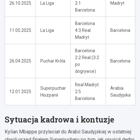
26.10.2025
La Liga
2:1
Madryt
Barcelona
Barcelona
11.05.2025
La Liga
4:3 Real
Barcelona
Madryt
Barcelona
2:2 Real (3:2
26.04.2025
Puchar Króla
Barcelona
po
dogrywce)
Real Madryt
Superpuchar
Arabia
12.01.2025
2:5
Hiszpanii
Saudyjska
Barcelona
Sytuacja kadrowa i kontuzje
Kylian Mbappe przyleciał do Arabii Saudyjskiej w ostatniej
chwili przed finałem Superpucharu po tym, jak opuścił derby