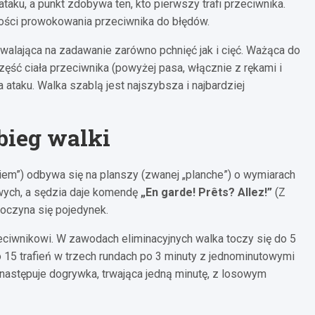
ataku, a punkt zdobywa ten, kto pierwszy trafi przeciwnika.
ności prowokowania przeciwnika do błędów.
zwalająca na zadawanie zarówno pchnięć jak i cięć. Ważąca do
ęść ciała przeciwnika (powyżej pasa, włącznie z rękami i
ataku. Walka szablą jest najszybsza i najbardziej
bieg walki
iem”) odbywa się na planszy (zwanej „planche”) o wymiarach
owych, a sędzia daje komendę
„En garde! Prêts? Allez!”
(Z
poczyna się pojedynek.
zeciwnikowi. W zawodach eliminacyjnych walka toczy się do 5
o 15 trafień w trzech rundach po 3 minuty z jednominutowymi
astępuje dogrywka, trwająca jedną minutę, z losowym