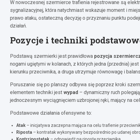
W nowoczesnej szermierce trafienia rejestrowane są elekt
sygnalizacyjnej, która natychmiast wskazuje moment i miejsc
prawo ataku, ostateczną decyzję o przyznaniu punktu podej
działań.
Pozycje i techniki podstawow
Podstawą szermierki jest prawidłowa
pozycja szermierc
nogami ugiętymi w kolanach, z których jedna (przednia) jes
kierunku przeciwnika, a druga utrzymuje równowagę i balansu
Poruszanie się po planszy odbywa się poprzez kroki szer
elementem techniki jest
wypad
– dynamiczny ruch polegając
jednoczesnym wyciągnięciem uzbrojonej ręki, mający na celu
Podstawowe działania ofensywne to:
Atak
– inicjatywa zaczepna mająca na celu trafienie przeciwni
Riposta
– kontratak wykonywany bezpośrednio po udanej obr
Kontrripostatak
– odpowiedź na ripostę przeciwnika