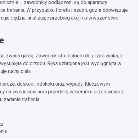
ronicznie – zawodnicy podłączeni są do aparatury
e trafienia. W przypadku floretu i szabli, gdzie obowiązuje
muje sędzia, analizując przebieg akcji i pierwszeństwo
e
za
, zwana gardą. Zawodnik stoi bokiem do przeciwnika, z
t wysunięta do przodu. Ręka uzbrojona jest wyciągnięta w
je ruchy ciała.
miercze, doskoki, odskoki oraz wypady. Kluczowym
y na wysunięciu nogi przedniej w kierunku przeciwnika z
 zadanie trafienia.
ka
onie