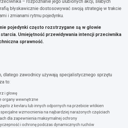
zeciwnika – rozpoznanie jego ulubionych akcji, słabych
rafią błyskawicznie dostosowywać swoją strategię w trakcie
ami i zmianami rytmu pojedynku.
ie pojedynki często rozstrzygane są w głowie
starcia. Umiejętność przewidywania intencji przeciwnika
echniczna sprawność.
, dlatego zawodnicy używają specjalistycznego sprzętu
a to:
rz i głowę
we organy wewnętrzne
sto z kevlaru lub innych odpornych na przebicie włókien
a specjalne wzmocnienia na najbardziej narażonych częściach
ach dla zapewnienia maksymalnej ochrony
yczepność i ochronę podczas dynamicznych ruchów