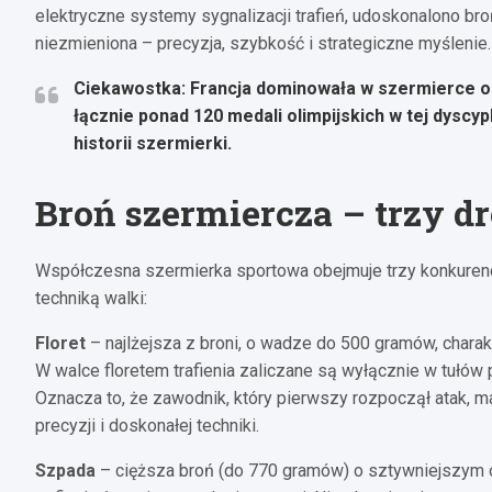
elektryczne systemy sygnalizacji trafień, udoskonalono br
niezmieniona – precyzja, szybkość i strategiczne myślenie.
Ciekawostka: Francja dominowała w szermierce ol
łącznie ponad 120 medali olimpijskich w tej dyscyp
historii szermierki.
Broń szermiercza – trzy d
Współczesna szermierka sportowa obejmuje trzy konkurencj
techniką walki:
Floret
– najlżejsza z broni, o wadze do 500 gramów, chara
W walce floretem trafienia zaliczane są wyłącznie w tułów 
Oznacza to, że zawodnik, który pierwszy rozpoczął atak, 
precyzji i doskonałej techniki.
Szpada
– cięższa broń (do 770 gramów) o sztywniejszym o