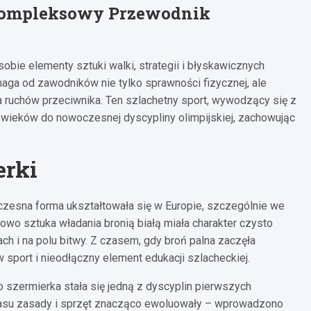
 Kompleksowy Przewodnik
obie elementy sztuki walki, strategii i błyskawicznych
aga od zawodników nie tylko sprawności fizycznej, ale
a ruchów przeciwnika. Ten szlachetny sport, wywodzący się z
 wieków do nowoczesnej dyscypliny olimpijskiej, zachowując
erki
ółczesna forma ukształtowała się w Europie, szczególnie we
owo sztuka władania bronią białą miała charakter czysto
ch i na polu bitwy. Z czasem, gdy broń palna zaczęła
 sport i nieodłączny element edukacji szlacheckiej.
to szermierka stała się jedną z dyscyplin pierwszych
zasu zasady i sprzęt znacząco ewoluowały – wprowadzono