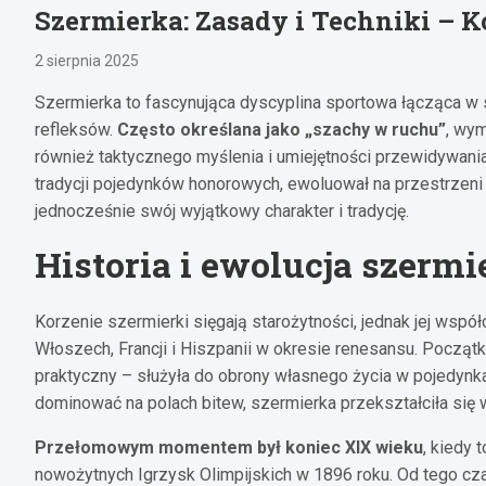
Szermierka: Zasady i Techniki –
2 sierpnia 2025
Szermierka to fascynująca dyscyplina sportowa łącząca w s
refleksów.
Często określana jako „szachy w ruchu”
, wym
również taktycznego myślenia i umiejętności przewidywani
tradycji pojedynków honorowych, ewoluował na przestrzeni
jednocześnie swój wyjątkowy charakter i tradycję.
Historia i ewolucja szermi
Korzenie szermierki sięgają starożytności, jednak jej wsp
Włoszech, Francji i Hiszpanii w okresie renesansu. Początk
praktyczny – służyła do obrony własnego życia w pojedynka
dominować na polach bitew, szermierka przekształciła się w
Przełomowym momentem był koniec XIX wieku
, kiedy 
nowożytnych Igrzysk Olimpijskich w 1896 roku. Od tego c