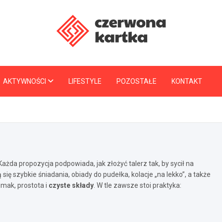
CzerwonaKartka.pl
AKTYWNOŚCI
LIFESTYLE
POZOSTAŁE
KONTAKT
Każda propozycja podpowiada, jak złożyć talerz tak, by sycił na
się szybkie śniadania, obiady do pudełka, kolacje „na lekko”, a także
 smak, prostota i
czyste składy
. W tle zawsze stoi praktyka: