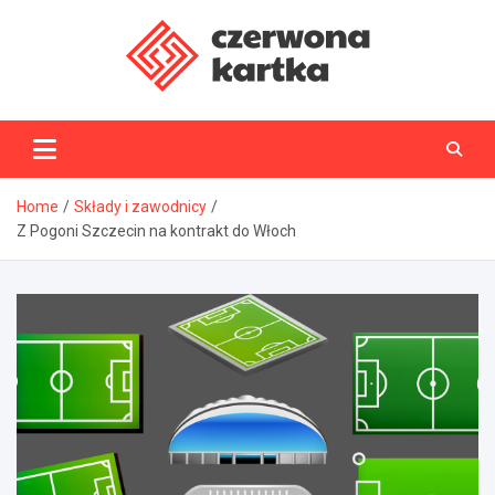
Skip
to
content
CzerwonaKartka.pl
Home
Składy i zawodnicy
Z Pogoni Szczecin na kontrakt do Włoch