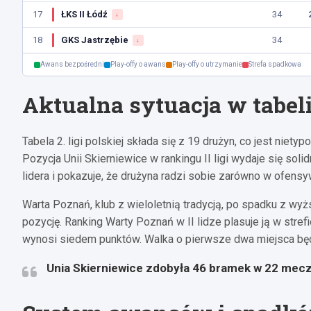
17
ŁKS II Łódź
34
↓
18
GKS Jastrzębie
34
↓
Awans bezpośredni
Play-offy o awans
Play-offy o utrzymanie
Strefa spadkowa
Aktualna sytuacja w tabel
Tabela 2. ligi polskiej składa się z 19 drużyn, co jest ni
Pozycja Unii Skierniewice w rankingu II ligi wydaje się sol
lidera i pokazuje, że drużyna radzi sobie zarówno w ofensyw
Warta Poznań, klub z wieloletnią tradycją, po spadku z 
pozycję. Ranking Warty Poznań w II lidze plasuje ją w stre
wynosi siedem punktów. Walka o pierwsze dwa miejsca będz
Unia Skierniewice zdobyła 46 bramek w 22 mecz