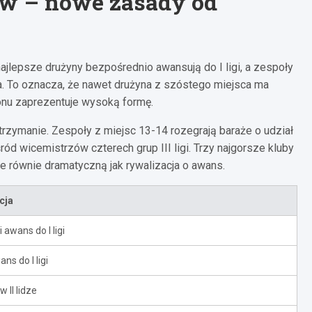
w – nowe zasady od
ajlepsze drużyny bezpośrednio awansują do I ligi, a zespoły
ja. To oznacza, że nawet drużyna z szóstego miejsca ma
onu zaprezentuje wysoką formę.
ymanie. Zespoły z miejsc 13-14 rozegrają baraże o udział
ód wicemistrzów czterech grup III ligi. Trzy najgorsze kluby
ie równie dramatyczną jak rywalizacja o awans.
cja
awans do I ligi
ns do I ligi
 II lidze