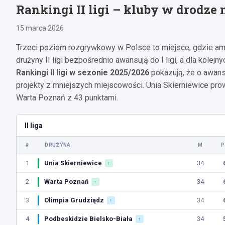
Rankingi II ligi – kluby w drodze 
15 marca 2026
Trzeci poziom rozgrywkowy w Polsce to miejsce, gdzie amb
drużyny II ligi bezpośrednio awansują do I ligi, a dla kolejn
Rankingi II ligi w sezonie 2025/2026
pokazują, że o awans 
projekty z mniejszych miejscowości. Unia Skierniewice prow
Warta Poznań z 43 punktami.
II liga
#
DRUŻYNA
M
P
1
Unia Skierniewice
34
↑
2
Warta Poznań
34
↑
3
Olimpia Grudziądz
34
↑
4
Podbeskidzie Bielsko-Biała
34
↑