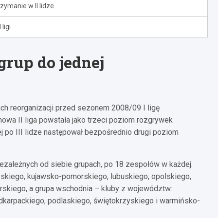
zymanie w II lidze
ligi
 grup do jednej
ch reorganizacji przed sezonem 2008/09 I ligę
t nowa II liga powstała jako trzeci poziom rozgrywek
ej po III lidze następował bezpośrednio drugi poziom
niezależnych od siebie grupach, po 18 zespołów w każdej.
skiego, kujawsko-pomorskiego, lubuskiego, opolskiego,
rskiego, a grupa wschodnia – kluby z województw:
dkarpackiego, podlaskiego, świętokrzyskiego i warmińsko-