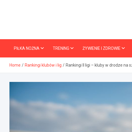
Skip
to
content
PIŁKA NOŻNA
TRENING
ŻYWIENIE I ZDROWIE
Home
Rankingi klubów i lig
Rankingi II ligi – kluby w drodze na 