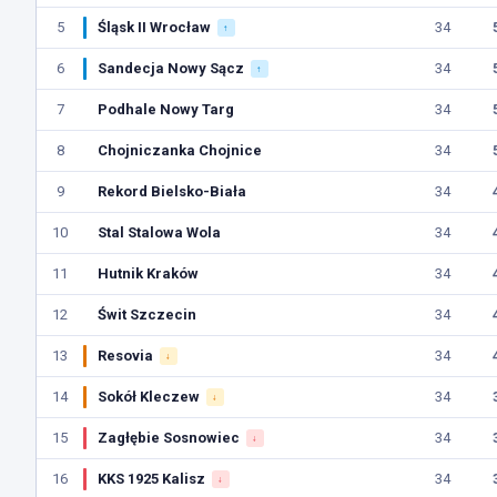
5
Śląsk II Wrocław
34
↑
6
Sandecja Nowy Sącz
34
↑
7
Podhale Nowy Targ
34
8
Chojniczanka Chojnice
34
9
Rekord Bielsko-Biała
34
10
Stal Stalowa Wola
34
11
Hutnik Kraków
34
12
Świt Szczecin
34
13
Resovia
34
↓
14
Sokół Kleczew
34
↓
15
Zagłębie Sosnowiec
34
↓
16
KKS 1925 Kalisz
34
↓