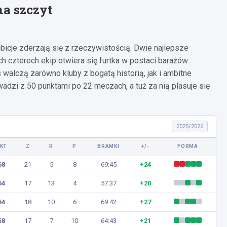
na szczyt
icje zderzają się z rzeczywistością. Dwie najlepsze
ych czterech ekip otwiera się furtka w postaci barażów.
walczą zarówno kluby z bogatą historią, jak i ambitne
adzi z 50 punktami po 22 meczach, a tuż za nią plasuje się
2025/2026
KT
Z
R
P
BRAMKI
+/-
FORMA
68
21
5
8
69:45
+24
64
17
13
4
57:37
+20
64
18
10
6
69:42
+27
58
17
7
10
64:43
+21