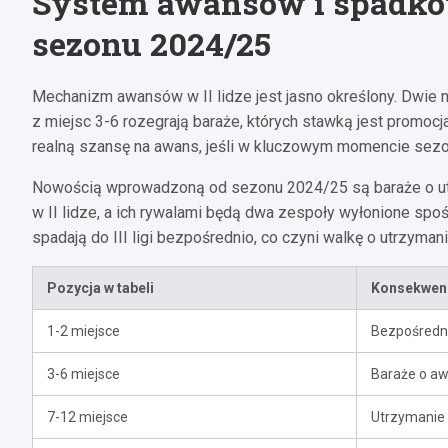
System awansów i spadkó
sezonu 2024/25
Mechanizm awansów w II lidze jest jasno określony. Dwie n
z miejsc 3-6 rozegrają baraże, których stawką jest promoc
realną szansę na awans, jeśli w kluczowym momencie sez
Nowością wprowadzoną od sezonu 2024/25 są baraże o utrz
w II lidze, a ich rywalami będą dwa zespoły wyłonione spośr
spadają do III ligi bezpośrednio, co czyni walkę o utrzyman
Pozycja w tabeli
Konsekwen
1-2 miejsce
Bezpośredni 
3-6 miejsce
Baraże o awa
7-12 miejsce
Utrzymanie w