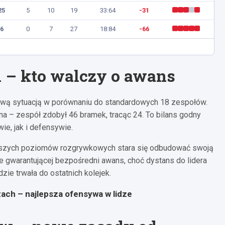
25
5
10
19
33:64
-31
6
0
7
27
18:84
-66
i – kto walczy o awans
etypową sytuacją w porównaniu do standardowych 18 zespołów.
idna – zespół zdobył 46 bramek, tracąc 24. To bilans godny
ie, jak i defensywie.
wyższych poziomów rozgrywkowych stara się odbudować swoją
fie gwarantującej bezpośredni awans, choć dystans do lidera
ie trwała do ostatnich kolejek.
ach – najlepsza ofensywa w lidze