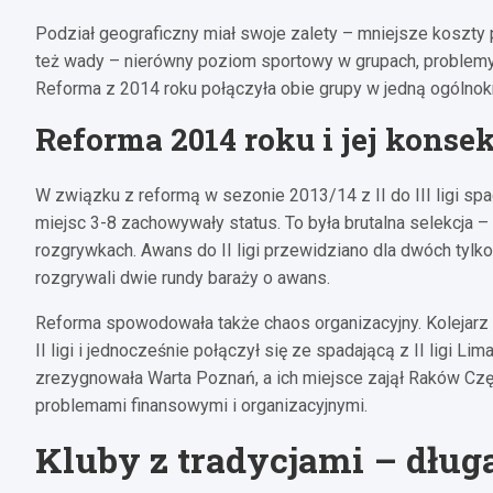
Podział geograficzny miał swoje zalety – mniejsze koszty 
też wady – nierówny poziom sportowy w grupach, problemy 
Reforma z 2014 roku połączyła obie grupy w jedną ogólnokr
Reforma 2014 roku i jej kons
W związku z reformą w sezonie 2013/14 z II do III ligi spa
miejsc 3-8 zachowywały status. To była brutalna selekcja –
rozgrywkach. Awans do II ligi przewidziano dla dwóch tylk
rozgrywali dwie rundy baraży o awans.
Reforma spowodowała także chaos organizacyjny. Kolejarz St
II ligi i jednocześnie połączył się ze spadającą z II ligi Li
zrezygnowała Warta Poznań, a ich miejsce zajął Raków Czę
problemami finansowymi i organizacyjnymi.
Kluby z tradycjami – dług