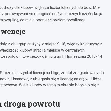
podróży dla klubów, większa liczba lokalnych derbów. Miał
z porównywaniem osiągnięć drużyn z różnych części kraju.
ajową ligę, co miało podnieść poziom rywalizacji.
ekwencje
dały z obu grup drużyny z miejsc 9-18, więc tylko drużyny z
 większość klubów straciła miejsce w centralnych
o zespołów – zwycięzcy ośmiu grup III ligi sezonu 2013/14
róże nie uzyskał licencji na I ligę, został zdegradowany do
manovią Limanowa, z ubiegania się o licencję na grę w II lidze
stochowa. Wiele klubów w tamtym okresie borykało się z
a droga powrotu