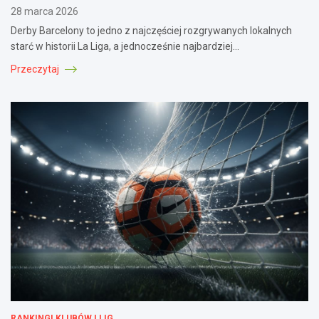
28 marca 2026
Derby Barcelony to jedno z najczęściej rozgrywanych lokalnych
starć w historii La Liga, a jednocześnie najbardziej…
Przeczytaj
RANKINGI KLUBÓW I LIG