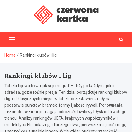
Skip
to
content
CzerwonaKartka.pl
Home
Rankingi klubów i lig
Rankingi klubów i lig
Tabela ligowa bywa jak sejsmograf — drży po każdym golu i
zdradza, gdzie rośnie presja. Ten dział porządkuje rankingi klubów
i lig: od klasycznych miejsc w tabeli po zestawienia siły na
podstawie punktów, bramek, formy i jakości rywali.
Porównania
sezon do sezonu
pomagają odróżnić chwilowy błysk od trwałego
trendu. Analizy rankingów UEFA, krajowych współczynników i
modeli typu Elo pokazują, dlaczego dwa „pierwsze miejsca” mogą
znaczyć coś zupełnie innego. W tle widać budżety, szerokość