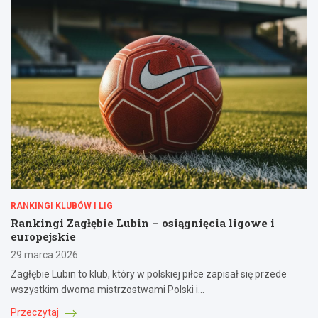
RANKINGI KLUBÓW I LIG
Rankingi Zagłębie Lubin – osiągnięcia ligowe i
europejskie
29 marca 2026
Zagłębie Lubin to klub, który w polskiej piłce zapisał się przede
wszystkim dwoma mistrzostwami Polski i…
Przeczytaj