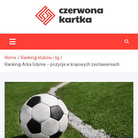
Skip
to
content
CzerwonaKartka.pl
Home
Rankingi klubów i lig
Rankingi Arka Gdynia – pozycja w krajowych zestawieniach