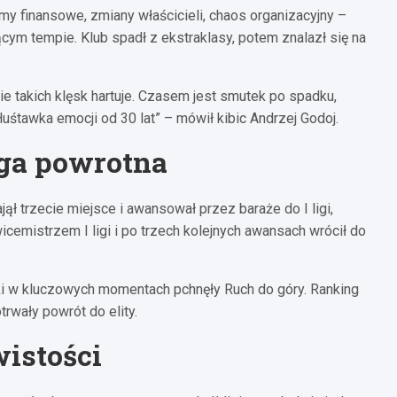
my finansowe, zmiany właścicieli, chaos organizacyjny –
cym tempie. Klub spadł z ekstraklasy, potem znalazł się na
ie takich klęsk hartuje. Czasem jest smutek po spadku,
uśtawka emocji od 30 lat” – mówił kibic Andrzej Godoj.
oga powrotna
ł trzecie miejsce i awansował przez baraże do I ligi,
icemistrzem I ligi i po trzech kolejnych awansach wrócił do
i w kluczowych momentach pchnęły Ruch do góry. Ranking
trwały powrót do elity.
istości