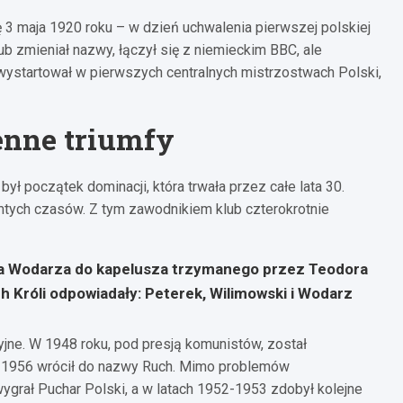
 3 maja 1920 roku – w dzień uchwalenia pierwszej polskiej
lub zmieniał nazwy, łączył się z niemieckim BBC, ale
wystartował w pierwszych centralnych mistrzostwach Polski,
jenne triumfy
ł początek dominacji, która trwała przez całe lata 30.
mtych czasów. Z tym zawodnikiem klub czterokrotnie
a Wodarza do kapelusza trzymanego przez Teodora
ech Króli odpowiadały: Peterek, Wilimowski i Wodarz
yjne. W 1948 roku, pod presją komunistów, został
w 1956 wrócił do nazwy Ruch. Mimo problemów
wygrał Puchar Polski, a w latach 1952-1953 zdobył kolejne