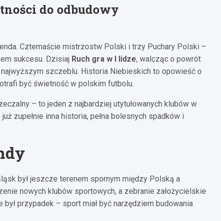
tności do odbudowy
genda. Czternaście mistrzostw Polski i trzy Puchary Polski –
mem sukcesu. Dzisiaj
Ruch gra w I lidze
, walcząc o powrót
najwyższym szczeblu. Historia Niebieskich to opowieść o
otrafi być świetność w polskim futbolu.
rzeczalny – to jeden z najbardziej utytułowanych klubów w
 już zupełnie inna historia, pełna bolesnych spadków i
endy
 Śląsk był jeszcze terenem spornym między Polską a
zenie nowych klubów sportowych, a zebranie założycielskie
ie był przypadek – sport miał być narzędziem budowania