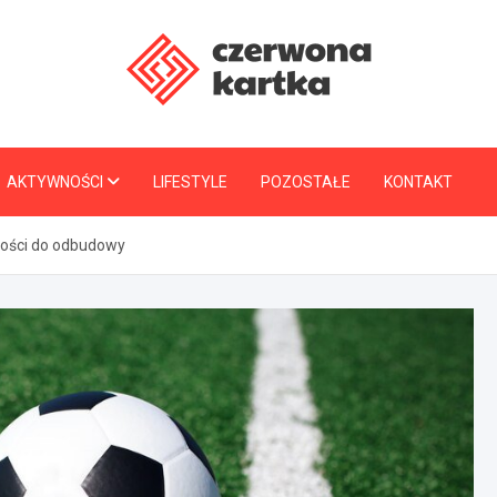
CzerwonaKartka.pl
AKTYWNOŚCI
LIFESTYLE
POZOSTAŁE
KONTAKT
ności do odbudowy