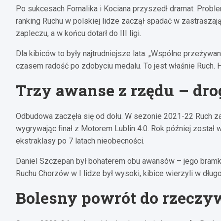
Po sukcesach Fornalika i Kociana przyszedł dramat. Proble
ranking Ruchu w polskiej lidze zaczął spadać w zastraszają
zapleczu, a w końcu dotarł do III ligi.
Dla kibiców to były najtrudniejsze lata. „Wspólne przeżywan
czasem radość po zdobyciu medalu. To jest właśnie Ruch. H
Trzy awanse z rzędu – dr
Odbudowa zaczęła się od dołu. W sezonie 2021-22 Ruch zają
wygrywając finał z Motorem Lublin 4:0. Rok później został w
ekstraklasy po 7 latach nieobecności.
Daniel Szczepan był bohaterem obu awansów – jego bramk
Ruchu Chorzów w I lidze był wysoki, kibice wierzyli w długo
Bolesny powrót do rzeczyw