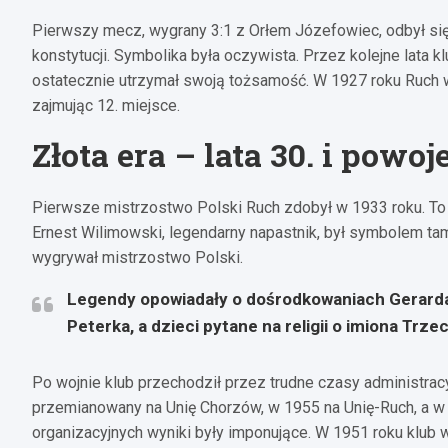
Pierwszy mecz, wygrany 3:1 z Orłem Józefowiec, odbył się
konstytucji. Symbolika była oczywista. Przez kolejne lata k
ostatecznie utrzymał swoją tożsamość. W 1927 roku Ruch 
zajmując 12. miejsce.
Złota era – lata 30. i powo
Pierwsze mistrzostwo Polski Ruch zdobył w 1933 roku. To by
Ernest Wilimowski, legendarny napastnik, był symbolem ta
wygrywał mistrzostwo Polski.
Legendy opowiadały o dośrodkowaniach Gerard
Peterka, a dzieci pytane na religii o imiona Trz
Po wojnie klub przechodził przez trudne czasy administrac
przemianowany na Unię Chorzów, w 1955 na Unię-Ruch, a 
organizacyjnych wyniki były imponujące. W 1951 roku klub 