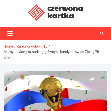
Skip
to
content
CzerwonaKartka.pl
Home
Rankingi klubów i lig
Mamy to! Już jest ranking głównych kandydatów do Złotej Piłki
2021!