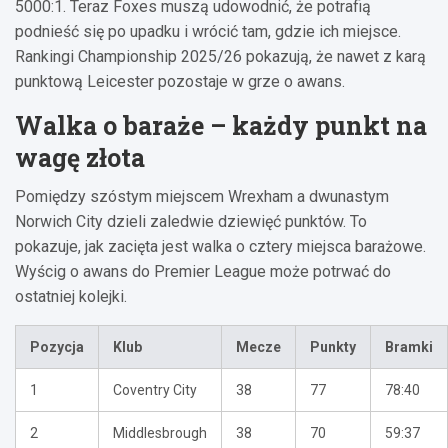
5000:1. Teraz Foxes muszą udowodnić, że potrafią
podnieść się po upadku i wrócić tam, gdzie ich miejsce.
Rankingi Championship 2025/26 pokazują, że nawet z karą
punktową Leicester pozostaje w grze o awans.
Walka o baraże – każdy punkt na
wagę złota
Pomiędzy szóstym miejscem Wrexham a dwunastym
Norwich City dzieli zaledwie dziewięć punktów. To
pokazuje, jak zacięta jest walka o cztery miejsca barażowe.
Wyścig o awans do Premier League może potrwać do
ostatniej kolejki.
Pozycja
Klub
Mecze
Punkty
Bramki
1
Coventry City
38
77
78:40
2
Middlesbrough
38
70
59:37