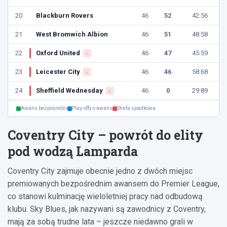
20
Blackburn Rovers
46
52
42:56
21
West Bromwich Albion
46
51
48:58
22
Oxford United
46
47
45:59
↓
23
Leicester City
46
46
58:68
↓
24
Sheffield Wednesday
46
0
29:89
↓
Awans bezpośredni
Play-offy o awans
Strefa spadkowa
Coventry City – powrót do elity
pod wodzą Lamparda
Coventry City zajmuje obecnie jedno z dwóch miejsc
premiowanych bezpośrednim awansem do Premier League,
co stanowi kulminację wieloletniej pracy nad odbudową
klubu. Sky Blues, jak nazywani są zawodnicy z Coventry,
mają za sobą trudne lata – jeszcze niedawno grali w