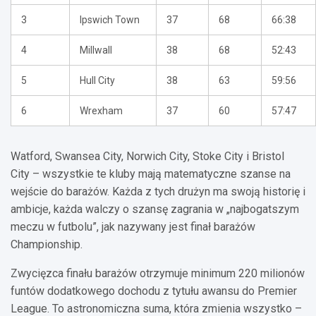
3
Ipswich Town
37
68
66:38
4
Millwall
38
68
52:43
5
Hull City
38
63
59:56
6
Wrexham
37
60
57:47
Watford, Swansea City, Norwich City, Stoke City i Bristol
City – wszystkie te kluby mają matematyczne szanse na
wejście do barażów. Każda z tych drużyn ma swoją historię i
ambicje, każda walczy o szansę zagrania w „najbogatszym
meczu w futbolu”, jak nazywany jest finał barażów
Championship.
Zwycięzca finału barażów otrzymuje minimum 220 milionów
funtów dodatkowego dochodu z tytułu awansu do Premier
League. To astronomiczna suma, która zmienia wszystko –