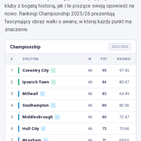
kluby z bogatą historią, jak i te piszące swoją opowieść na
nowo. Rankingi Championship 2025/26 prezentują
fascynujący obraz walki o awans, w której każdy punkt ma
znaczenie.
Championship
2025/2026
#
DRUŻYNA
M
PKT
BRAMKI
1
Coventry City
46
95
97:45
↑
2
Ipswich Town
46
84
80:47
↑
3
Millwall
46
83
64:49
↑
4
Southampton
46
80
82:56
↑
5
Middlesbrough
46
80
72:47
↑
6
Hull City
46
73
70:66
↑
7
Wrexham
46
71
69:65
↑