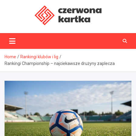
Skip
to
content
CzerwonaKartka.pl
Home
Rankingi klubów i lig
Rankingi Championship – najciekawsze drużyny zaplecza