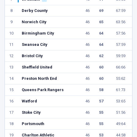
8
Derby County
46
69
67:59
9
Norwich City
46
65
63:56
10
Birmingham City
46
64
57:56
11
Swansea City
46
64
57:59
12
Bristol City
46
62
59:59
13
Sheffield United
46
60
66:66
14
Preston North End
46
60
55:62
15
Queens Park Rangers
46
58
61:73
16
Watford
46
57
53:65
17
Stoke City
46
55
51:56
18
Portsmouth
46
55
49:64
19
Charlton Athletic
46
53
44:58