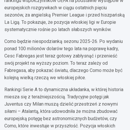
rankingu współczynników UEFA na podstawie występów w
europejskich rozgrywkach w ciągu ostatnich pięciu
sezonów, za angielską Premier League i przed hiszpańską
La Ligą. To pokazuje, że pozycja włoskiej ligi w Europie
systematycznie rośnie po latach słabszych wyników.
Como będzie niespodzianką sezonu 2025-26. Po wydaniu
ponad 100 milionów dolarów tego lata na poprawę kadry,
Cesc Fabregas jest teraz gotowy zabłysnąć i przenieść
swój projekt na wyższy poziom. To teraz zależy od
Fabregasa, aby pokazać światu, dlaczego Como może być
kolejną wielką rzeczą we włoskiej piłce.
Rankingi Serie A to dynamiczna układanka, w której historia
miesza się z teraźniejszością. Tradycyjne potęgi jak
Juventus czy Milan muszą dzielić przestrzeń z nowymi
siłami – Atalantą, która udowodniła że można zbudować
europejską potęgę bez astronomicznych budżetów, czy
Como, które inwestuje w przyszłość. Pozycja włoskich