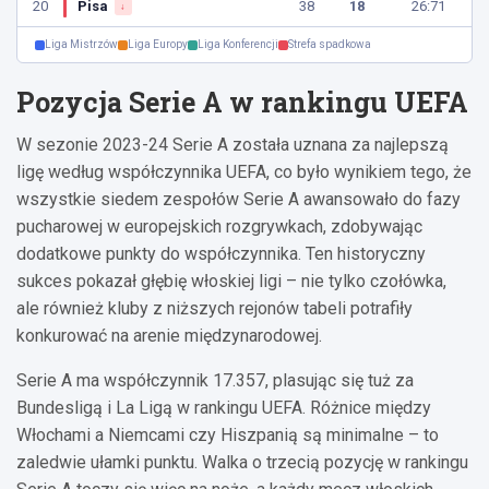
20
Pisa
38
18
26:71
↓
Liga Mistrzów
Liga Europy
Liga Konferencji
Strefa spadkowa
Pozycja Serie A w rankingu UEFA
W sezonie 2023-24 Serie A została uznana za najlepszą
ligę według współczynnika UEFA, co było wynikiem tego, że
wszystkie siedem zespołów Serie A awansowało do fazy
pucharowej w europejskich rozgrywkach, zdobywając
dodatkowe punkty do współczynnika. Ten historyczny
sukces pokazał głębię włoskiej ligi – nie tylko czołówka,
ale również kluby z niższych rejonów tabeli potrafiły
konkurować na arenie międzynarodowej.
Serie A ma współczynnik 17.357, plasując się tuż za
Bundesligą i La Ligą w rankingu UEFA. Różnice między
Włochami a Niemcami czy Hiszpanią są minimalne – to
zaledwie ułamki punktu. Walka o trzecią pozycję w rankingu