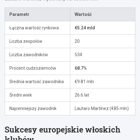
Parametr
Wartość
Łączna wartość rynkowa
€5.24 mld
Liczba zespołów
20
Liczba zawodników
534
Procent cudzoziemców
68.7%
Średnia wartość zawodnika
€9.81 mln
Średni wiek
26.6 lat
Najcenniejszy zawodnik
Lautaro Martínez (€85 mln)
Sukcesy europejskie włoskich
klubów