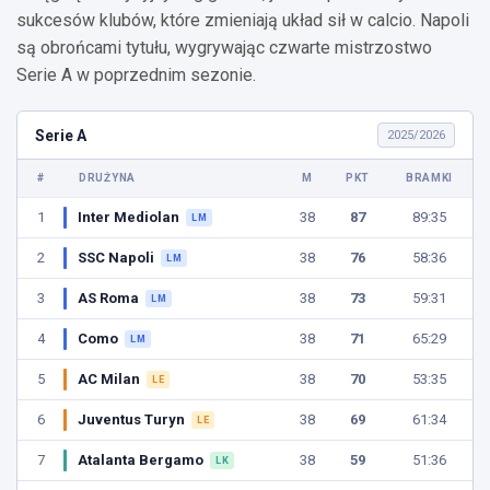
sukcesów klubów, które zmieniają układ sił w calcio. Napoli
są obrońcami tytułu, wygrywając czwarte mistrzostwo
Serie A w poprzednim sezonie.
Serie A
2025/2026
#
DRUŻYNA
M
PKT
BRAMKI
1
Inter Mediolan
38
87
89:35
LM
2
SSC Napoli
38
76
58:36
LM
3
AS Roma
38
73
59:31
LM
4
Como
38
71
65:29
LM
5
AC Milan
38
70
53:35
LE
6
Juventus Turyn
38
69
61:34
LE
7
Atalanta Bergamo
38
59
51:36
LK