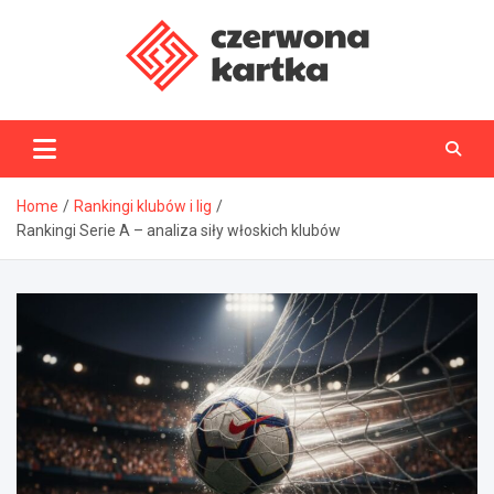
Skip
to
content
CzerwonaKartka.pl
Home
Rankingi klubów i lig
Rankingi Serie A – analiza siły włoskich klubów