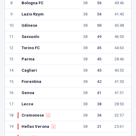
8
Bologna FC
38
56
49:46
9
Lazio Rzym
38
54
41:40
10
Udinese
38
50
45:48
11
Sassuolo
38
49
46:50
12
Torino FC
38
45
44:63
13
Parma
38
45
28:46
14
Cagliari
38
43
40:53
15
Fiorentina
38
42
41:50
16
Genoa
38
41
41:51
17
Lecce
38
38
28:50
18
Cremonese
38
34
32:57
↓
19
Hellas Verona
38
21
25:61
↓