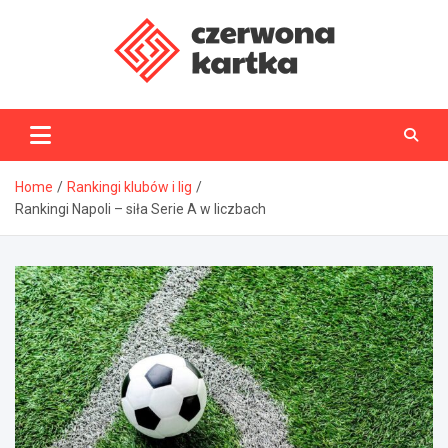
Skip
to
content
CzerwonaKartka.pl
Home
Rankingi klubów i lig
Rankingi Napoli – siła Serie A w liczbach