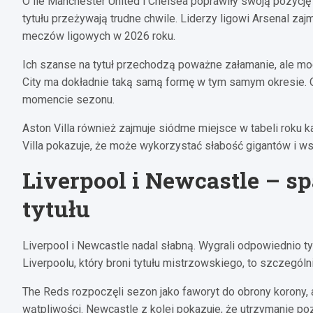
O ile Manchester United i Chelsea poprawiły swoją pozycję 
tytułu przeżywają trudne chwile. Liderzy ligowi Arsenal za
meczów ligowych w 2026 roku.
Ich szanse na tytuł przechodzą poważne załamanie, ale mog
City ma dokładnie taką samą formę w tym samym okresie. 
momencie sezonu.
Aston Villa również zajmuje siódme miejsce w tabeli roku
Villa pokazuje, że może wykorzystać słabość gigantów i ws
Liverpool i Newcastle – 
tytułu
Liverpool i Newcastle nadal słabną. Wygrali odpowiednio t
Liverpoolu, który broni tytułu mistrzowskiego, to szczególn
The Reds rozpoczęli sezon jako faworyt do obrony korony,
wątpliwości. Newcastle z kolei pokazuje, że utrzymanie po