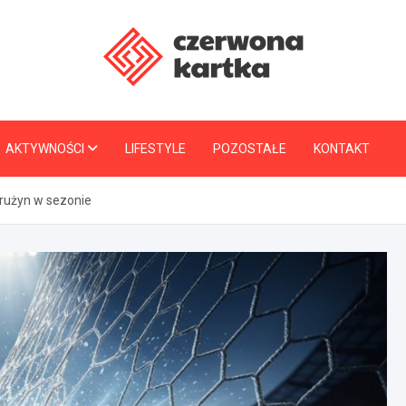
CzerwonaKartka.pl
AKTYWNOŚCI
LIFESTYLE
POZOSTAŁE
KONTAKT
rużyn w sezonie