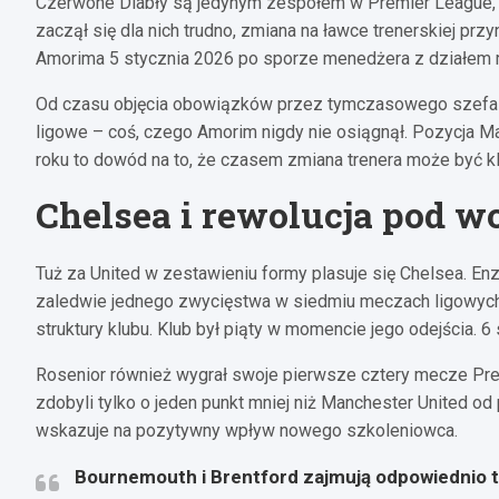
Czerwone Diabły są jedynym zespołem w Premier League, 
zaczął się dla nich trudno, zmiana na ławce trenerskiej pr
Amorima 5 stycznia 2026 po sporze menedżera z działem re
Od czasu objęcia obowiązków przez tymczasowego szefa Mi
ligowe – coś, czego Amorim nigdy nie osiągnął. Pozycja 
roku to dowód na to, że czasem zmiana trenera może być 
Chelsea i rewolucja pod w
Tuż za United w zestawieniu formy plasuje się Chelsea. En
zaledwie jednego zwycięstwa w siedmiu meczach ligowych
struktury klubu. Klub był piąty w momencie jego odejścia. 
Rosenior również wygrał swoje pierwsze cztery mecze Pre
zdobyli tylko o jeden punkt mniej niż Manchester United o
wskazuje na pozytywny wpływ nowego szkoleniowca.
Bournemouth i Brentford zajmują odpowiednio tr