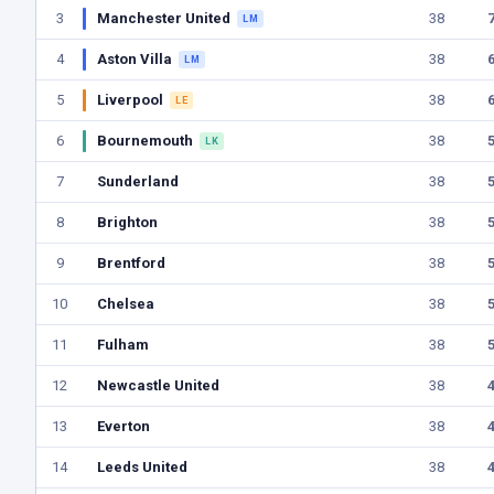
3
Manchester United
38
LM
4
Aston Villa
38
LM
5
Liverpool
38
LE
6
Bournemouth
38
LK
7
Sunderland
38
8
Brighton
38
9
Brentford
38
10
Chelsea
38
11
Fulham
38
12
Newcastle United
38
13
Everton
38
14
Leeds United
38