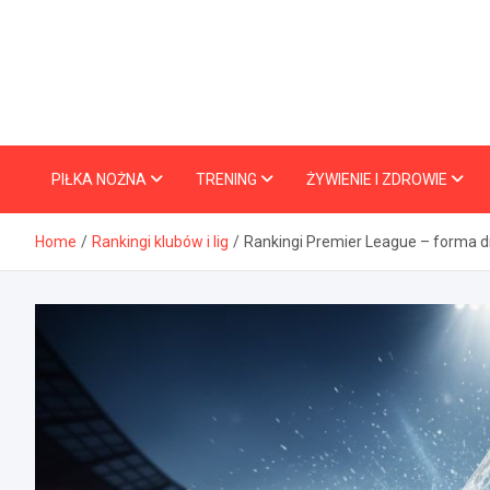
Skip
to
content
PIŁKA NOŻNA
TRENING
ŻYWIENIE I ZDROWIE
Home
Rankingi klubów i lig
Rankingi Premier League – forma d