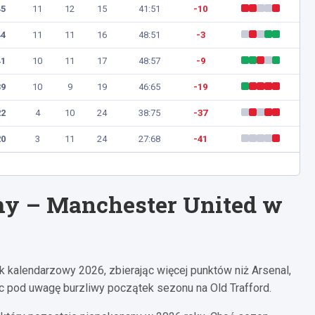
45
11
12
15
41:51
-10
44
11
11
16
48:51
-3
41
10
11
17
48:57
-9
39
10
9
19
46:65
-19
22
4
10
24
38:75
-37
20
3
11
24
27:68
-41
my – Manchester United w
 kalendarzowy 2026, zbierając więcej punktów niż Arsenal,
ąc pod uwagę burzliwy początek sezonu na Old Trafford.