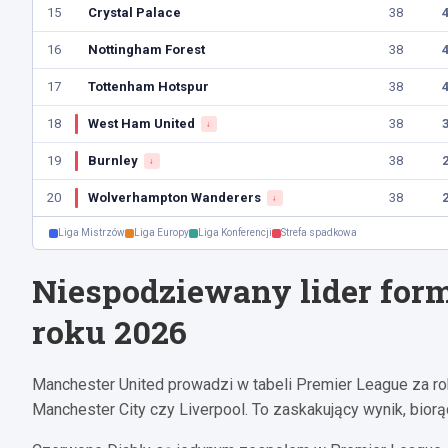
15
Crystal Palace
38
16
Nottingham Forest
38
17
Tottenham Hotspur
38
18
West Ham United
38
↓
19
Burnley
38
↓
20
Wolverhampton Wanderers
38
↓
Liga Mistrzów
Liga Europy
Liga Konferencji
Strefa spadkowa
Niespodziewany lider for
roku 2026
Manchester United prowadzi w tabeli Premier League za rok
Manchester City czy Liverpool. To zaskakujący wynik, bior