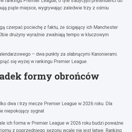
w rankingu Premier League, o tyle tradycyjni pretendenci do
jmują piąte miejsce, wygrywając zaledwie trzy z ośmiu
ą czerpać pociechę z faktu, że ścigający ich Manchester
Obie drużyny wyraźnie zwalniają tempo w kluczowym
 kalendarzowego – dwa punkty za słabnącymi Kanonierami.
piąć się wyżej w rankingu Premier League.
spadek formy obrońców
ylko dwa i trzy mecze Premier League w 2026 roku. Dla
ie niepokojący sygnał.
 ale ich forma w Premier League w 2026 roku budzi poważne
ziomu z poprzedniego sezonu wcale nie jest łatwe. Ranking