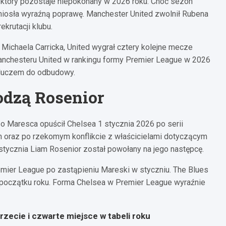
który pozostaje niepokonany w 2026 roku. Choć sezon
zyniosła wyraźną poprawę. Manchester United zwolnił Rubena
krutacji klubu.
chaela Carricka, United wygrał cztery kolejne mecze
Manchesteru United w rankingu formy Premier League w 2026
kluczem do odbudowy.
odzą Rosenior
zo Maresca opuścił Chelsea 1 stycznia 2026 po serii
 oraz po rzekomym konflikcie z właścicielami dotyczącym
6 stycznia Liam Rosenior został powołany na jego następcę.
mier League po zastąpieniu Mareski w styczniu. The Blues
d początku roku. Forma Chelsea w Premier League wyraźnie
zecie i czwarte miejsce w tabeli roku