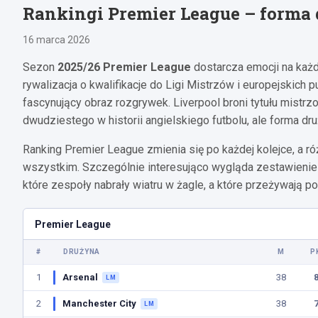
Rankingi Premier League – forma
16 marca 2026
Sezon
2025/26 Premier League
dostarcza emocji na każd
rywalizacja o kwalifikacje do Ligi Mistrzów i europejskich
fascynujący obraz rozgrywek. Liverpool broni tytułu mist
dwudziestego w historii angielskiego futbolu, ale forma dr
Ranking Premier League zmienia się po każdej kolejce, a
wszystkim. Szczególnie interesująco wygląda zestawienie
które zespoły nabrały wiatru w żagle, a które przeżywają p
Premier League
#
DRUŻYNA
M
P
1
Arsenal
38
LM
2
Manchester City
38
LM