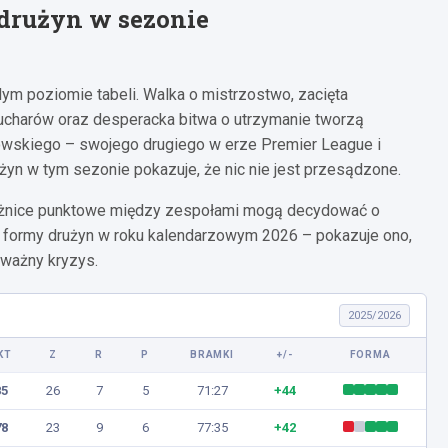
 drużyn w sezonie
ym poziomie tabeli. Walka o mistrzostwo, zacięta
 pucharów oraz desperacka bitwa o utrzymanie tworzą
rzowskiego – swojego drugiego w erze Premier League i
użyn w tym sezonie pokazuje, że nic nie jest przesądzone.
 różnice punktowe między zespołami mogą decydować o
 formy drużyn w roku kalendarzowym 2026 – pokazuje ono,
oważny kryzys.
2025/2026
KT
Z
R
P
BRAMKI
+/-
FORMA
85
26
7
5
71:27
+44
78
23
9
6
77:35
+42