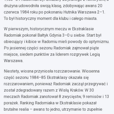
drużyna udowodniła swoją klasę, zdobywając awans 20
czerwca 1984 roku po pokonaniu Hutnika Warszawa 2–1.
To był historyczny moment dla klubu i całego miasta.
W pierwszym, historycznym meczu w Ekstraklasie
Radomiak pokonał Bałtyk Gdynia 3–0 u siebie. Start był
obiecujący i kibice w Radomiu mieli powody do optymizmu.
Po jesiennej części sezonu Radomiak zajmował piąte
miejsce, siedem punktów za liderem rozgrywek Legią
Warszawa.
Niestety, wiosna przyniosła rozczarowanie. Wiosenna
część sezonu 1984–85 Ekstraklasy okazała się
rozczarowaniem, ponieważ Radomiak zaczął przegrywać i
został zdegradowany razem z Wisłą Kraków. W 30
meczach Radomiak zanotował 8 zwycięstw, 9 remisów i 13
porażek. Ranking Radomiaka w Ekstraklasie pokazał
brutalne realia – awans to jedno, utrzymanie to zupełnie