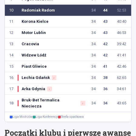
10
Radomiak Radom
34
44
52:53
11
Korona Kielce
34
43
40:40
12
Motor Lublin
34
43
46:53
13
Cracovia
34
42
39:42
14
Widzew Łódź
34
42
41:41
15
Piast Gliwice
34
41
42:46
16
Lechia Gdańsk
34
38
62:65
↓
17
Arka Gdynia
34
36
34:61
↓
Bruk-Bet Termalica
18
34
34
43:65
↓
Nieciecza
Liga Mistrzów
Liga Konferencji
Strefa spadkowa
Początki klubu i pierwsze awanse