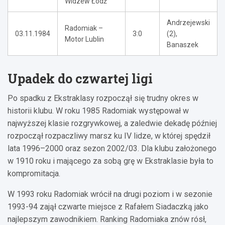
Widzew Łódź
Andrzejewski
Radomiak –
03.11.1984
3:0
(2),
Motor Lublin
Banaszek
Upadek do czwartej ligi
Po spadku z Ekstraklasy rozpoczął się trudny okres w
historii klubu. W roku 1985 Radomiak występował w
najwyższej klasie rozgrywkowej, a zaledwie dekadę później
rozpoczął rozpaczliwy marsz ku IV lidze, w której spędził
lata 1996–2000 oraz sezon 2002/03. Dla klubu założonego
w 1910 roku i mającego za sobą grę w Ekstraklasie była to
kompromitacja.
W 1993 roku Radomiak wrócił na drugi poziom i w sezonie
1993-94 zajął czwarte miejsce z Rafałem Siadaczką jako
najlepszym zawodnikiem. Ranking Radomiaka znów rósł,