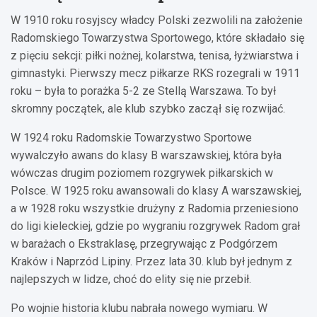
W 1910 roku rosyjscy władcy Polski zezwolili na założenie
Radomskiego Towarzystwa Sportowego, które składało się
z pięciu sekcji: piłki nożnej, kolarstwa, tenisa, łyżwiarstwa i
gimnastyki. Pierwszy mecz piłkarze RKS rozegrali w 1911
roku – była to porażka 5-2 ze Stellą Warszawa. To był
skromny początek, ale klub szybko zaczął się rozwijać.
W 1924 roku Radomskie Towarzystwo Sportowe
wywalczyło awans do klasy B warszawskiej, która była
wówczas drugim poziomem rozgrywek piłkarskich w
Polsce. W 1925 roku awansowali do klasy A warszawskiej,
a w 1928 roku wszystkie drużyny z Radomia przeniesiono
do ligi kieleckiej, gdzie po wygraniu rozgrywek Radom grał
w barażach o Ekstraklasę, przegrywając z Podgórzem
Kraków i Naprzód Lipiny. Przez lata 30. klub był jednym z
najlepszych w lidze, choć do elity się nie przebił.
Po wojnie historia klubu nabrała nowego wymiaru. W