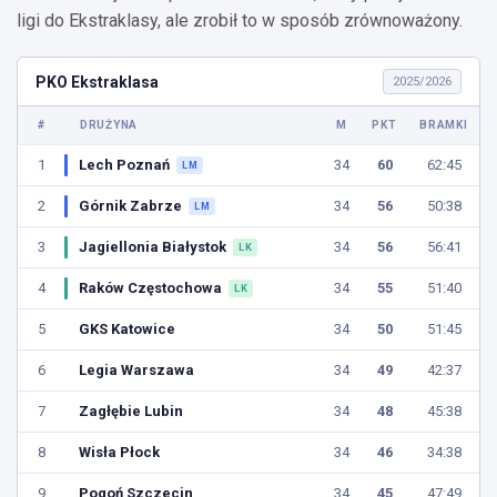
ligi do Ekstraklasy, ale zrobił to w sposób zrównoważony.
PKO Ekstraklasa
2025/2026
#
DRUŻYNA
M
PKT
BRAMKI
1
Lech Poznań
34
60
62:45
LM
2
Górnik Zabrze
34
56
50:38
LM
3
Jagiellonia Białystok
34
56
56:41
LK
4
Raków Częstochowa
34
55
51:40
LK
5
GKS Katowice
34
50
51:45
6
Legia Warszawa
34
49
42:37
7
Zagłębie Lubin
34
48
45:38
8
Wisła Płock
34
46
34:38
9
Pogoń Szczecin
34
45
47:49