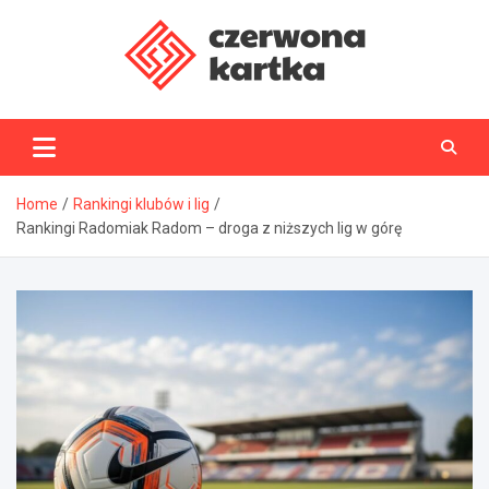
Skip
to
content
CzerwonaKartka.pl
Home
Rankingi klubów i lig
Rankingi Radomiak Radom – droga z niższych lig w górę