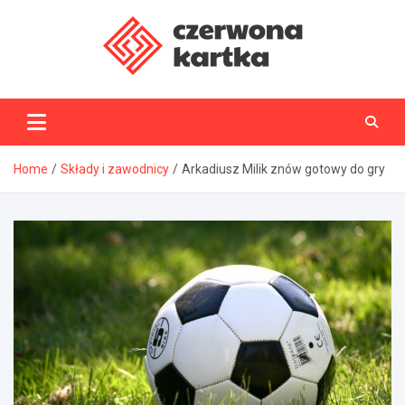
Skip
to
content
CzerwonaKartka.pl
Home
Składy i zawodnicy
Arkadiusz Milik znów gotowy do gry