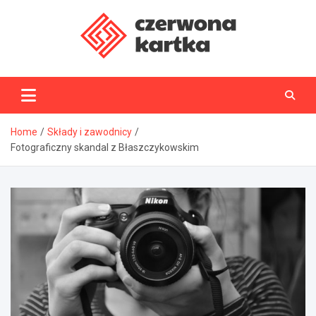
Skip
to
content
CzerwonaKartka.pl
Home
Składy i zawodnicy
Fotograficzny skandal z Błaszczykowskim