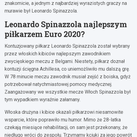
znakomicie, a jednym z najbardziej wyrazistych graczy na
murawie był Leonardo Spinazzola.
Leonardo Spinazzola najlepszym
piłkarzem Euro 2020?
Kontuzjowany piłkarz Leonardo Spinazzola został wybrany
przez włoskich kibiców najlepszym zawodnikiem
zwycięskiego meczu z Belgami. Niestety, piłkarz doznał
kontuzji ścięgna Achillesa, co uniemożliwiło mu dalszą grę.
W 78 minucie meczu zawodnik musiał zejść z boiska, gdyż
potrzebował natychmiastowej pomocy medycznej.
Zaangażowany we wszystkie mecze Włoch Spinazzola był
tym wypadkiem wyraźnie załamany.
Włoska drużyna i kibice okazali piłkarzowi niesamowite
wsparcie, które poprawiło mu humor. Mimo że 28-latka
czekają miesiące rehabilitacji, on sam jest przekonany, że
niedługo wróci do zespołu. Trzymamy kciuki za jego powrót