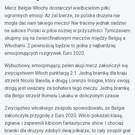
Mecz Belgia-Włochy dostarczył wielbicielom piłki
ogromnych emocji. Aż żal bierze, że polska drużyna nie
mogła dać nam takiego meczu! Nie tracimy jednak nadziei
na sukces Polski w piłce nożnej w przyszłości. Tymczasem
skupmy się na ćwierćfinałowym meczów między Belgią a
Włochami. Z pewnością będzie to jedna z najbardziej
emocjonujących rozgrywek Euro 2020.
Wybuchowy, emocjonujący, pełen akcji mecz zakończył się
zwycięstwem Włoch punktacją 2:1. Jedną bramkę dla kraju
strzelił Nicolo Barella, a drugą Lorenzo Insigne, który swoją
drogą jest uważany za bohatera tego meczu. Jedną bramkę
dla Belgii strzelił Romelu Lukaku w doliczonym czasie.
Zwycięstwo włoskiego zespołu spowodowało, że Belgia
zakończyła przygodę z Euro 2020. Włosi pokazali klasę,
zgranie i zapewnili kibicom fantastyczne show. I chociaż
bramki dla drużyny zdobyli dwaj piłkarze, to cały zespół grał