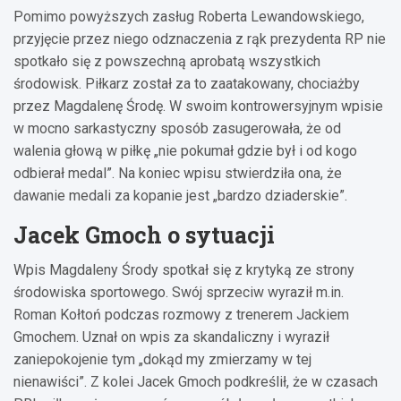
Pomimo powyższych zasług Roberta Lewandowskiego,
przyjęcie przez niego odznaczenia z rąk prezydenta RP nie
spotkało się z powszechną aprobatą wszystkich
środowisk. Piłkarz został za to zaatakowany, chociażby
przez Magdalenę Środę. W swoim kontrowersyjnym wpisie
w mocno sarkastyczny sposób zasugerowała, że od
walenia głową w piłkę „nie pokumał gdzie był i od kogo
odbierał medal”. Na koniec wpisu stwierdziła ona, że
dawanie medali za kopanie jest „bardzo dziaderskie”.
Jacek Gmoch o sytuacji
Wpis Magdaleny Środy spotkał się z krytyką ze strony
środowiska sportowego. Swój sprzeciw wyraził m.in.
Roman Kołtoń podczas rozmowy z trenerem Jackiem
Gmochem. Uznał on wpis za skandaliczny i wyraził
zaniepokojenie tym „dokąd my zmierzamy w tej
nienawiści”. Z kolei Jacek Gmoch podkreślił, że w czasach