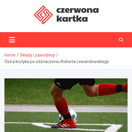
Skip
to
content
CzerwonaKartka.pl
Home
Składy i zawodnicy
Ostra krytyka po odznaczeniu Roberta Lewandowskiego