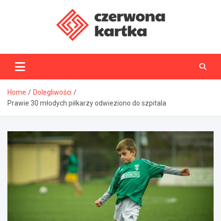
Skip
to
content
CzerwonaKartka.pl
Home
Dolegliwości
Prawie 30 młodych piłkarzy odwieziono do szpitala