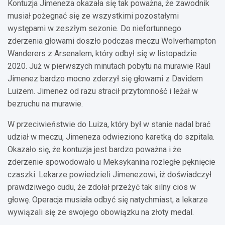
Kontuzja Jimeneza okazała się tak poważna, że zawodnik
musiał pożegnać się ze wszystkimi pozostałymi
występami w zeszłym sezonie. Do niefortunnego
zderzenia głowami doszło podczas meczu Wolverhampton
Wanderers z Arsenalem, który odbył się w listopadzie
2020. Już w pierwszych minutach pobytu na murawie Raul
Jimenez bardzo mocno zderzył się głowami z Davidem
Luizem. Jimenez od razu stracił przytomność i leżał w
bezruchu na murawie.
W przeciwieństwie do Luiza, który był w stanie nadal brać
udział w meczu, Jimeneza odwieziono karetką do szpitala.
Okazało się, że kontuzja jest bardzo poważna i że
zderzenie spowodowało u Meksykanina rozległe pęknięcie
czaszki. Lekarze powiedzieli Jimenezowi, iż doświadczył
prawdziwego cudu, że zdołał przeżyć tak silny cios w
głowę. Operacja musiała odbyć się natychmiast, a lekarze
wywiązali się ze swojego obowiązku na złoty medal.