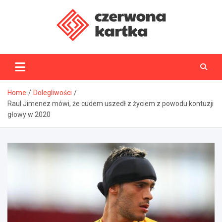
Skip
to
content
CzerwonaKartka.pl
Home
Dolegliwości
Raul Jimenez mówi, że cudem uszedł z życiem z powodu kontuzji
głowy w 2020