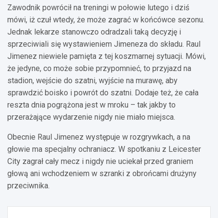
Zawodnik powrócił na treningi w połowie lutego i dziś
mówi, iż czuł wtedy, że może zagrać w końcówce sezonu.
Jednak lekarze stanowczo odradzali taką decyzję i
sprzeciwiali się wystawieniem Jimeneza do składu. Raul
Jimenez niewiele pamięta z tej koszmarnej sytuacji. Mówi,
że jedyne, co może sobie przypomnieć, to przyjazd na
stadion, wejście do szatni, wyjście na murawę, aby
sprawdzić boisko i powrót do szatni. Dodaje też, że cała
reszta dnia pogrążona jest w mroku – tak jakby to
przerażające wydarzenie nigdy nie miało miejsca.
Obecnie Raul Jimenez występuje w rozgrywkach, a na
głowie ma specjalny ochraniacz. W spotkaniu z Leicester
City zagrał cały mecz i nigdy nie uciekał przed graniem
głową ani wchodzeniem w szranki z obrońcami drużyny
przeciwnika.
Nawigacja