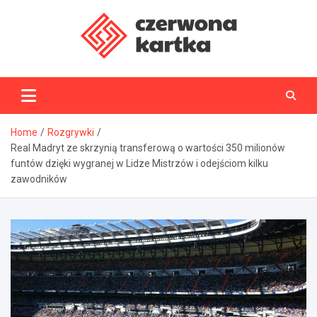
Skip
to
content
CzerwonaKartka.pl
Home
Rozgrywki
Real Madryt ze skrzynią transferową o wartości 350 milionów
funtów dzięki wygranej w Lidze Mistrzów i odejściom kilku
zawodników