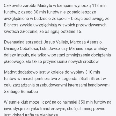
Całkowite zarobki Madrytu w kampanii wynoszą 113 mln
funtów, z czego 30 mln funtów nie zostało jeszcze
uwzględnione w budżecie zespołu – biorąc pod uwagę, że
Blancos zwykle uwzględniają w swoich przewidywanych
kwotach założenie, że osiągną ostatnie 16.
Ewentualna sprzedaż Jesus Vallejo, Marcosa Asensio,
Daniego Ceballosa, Luki Jovica czy Mariano zapewniłaby
dalszy impuls, nie tylko w postaci zmniejszenia obciążenia
płacowego, ale także przyniesienia nowych środków.
Madryt dodatkowo jest w kolejce do wypłaty 310 mln
funtów w ramach partnerstwa z Legends i Sixth Street w
celu zarządzania przebudowanymi interesami handlowymi
Santiago Bernabeu.
W sumie klub może liczyć na co najmniej 350 mln funtów na
inwestycje na rynku transferowym, choć już mniej pewne
jest, dokąd trafią te pieniądze.